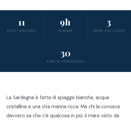
11
9h
3
POSTI A BORDO
IN MARE
TAPPE ESCLUSIVE
30
ANNI DI ESPERIENZA
La Sardegna è fatta di spiagge bianche, acqua
cristallina e una vita marina ricca. Ma chi la conosce
davvero sa che c'è qualcosa in più: il mare visto da
fuori costa, a bordo di una barca a vela.