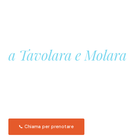
Prenota la tua
Barca a Vela
a Tavolara e Molara
Una giornata intera in mare aperto, tra le acque
turchesi di Tavolara. Snorkeling, pranzo tipico
offerto a bordo e il tramonto dal timone. Solo 11
posti per uscita.
Scopri l'itinerario →
📞 Chiama per prenotare