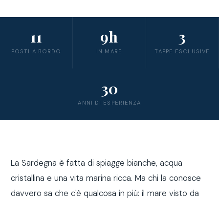
11
9h
3
POSTI A BORDO
IN MARE
TAPPE ESCLUSIVE
30
ANNI DI ESPERIENZA
La Sardegna è fatta di spiagge bianche, acqua
cristallina e una vita marina ricca. Ma chi la conosce
davvero sa che c'è qualcosa in più: il mare visto da
fuori costa, a bordo di una barca a vela.