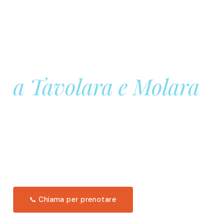
Prenota la tua
Barca a Vela
a Tavolara e Molara
Una giornata intera in mare aperto, tra le acque
turchesi di Tavolara. Snorkeling, pranzo tipico
offerto a bordo e il tramonto dal timone. Solo 11
posti per uscita.
Scopri l'itinerario →
📞 Chiama per prenotare