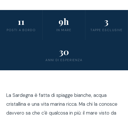
11
9h
3
POSTI A BORDO
IN MARE
TAPPE ESCLUSIVE
30
ANNI DI ESPERIENZA
La Sardegna è fatta di spiagge bianche, acqua
cristallina e una vita marina ricca. Ma chi la conosce
davvero sa che c'è qualcosa in più: il mare visto da
fuori costa, a bordo di una barca a vela.