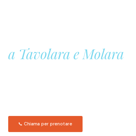
Prenota la tua
Barca a Vela
a Tavolara e Molara
Una giornata intera in mare aperto, tra le acque
turchesi di Tavolara. Snorkeling, pranzo tipico
offerto a bordo e il tramonto dal timone. Solo 11
posti per uscita.
Scopri l'itinerario →
📞 Chiama per prenotare