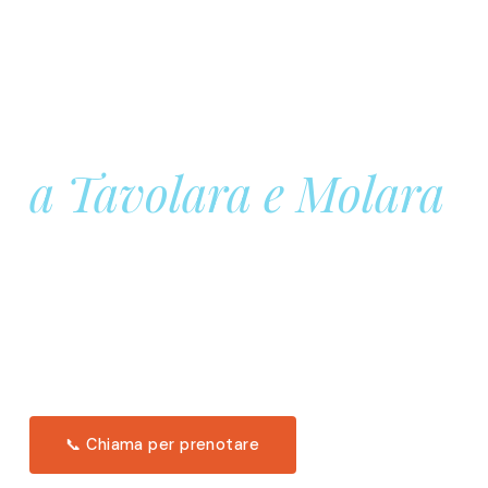
Prenota la tua
Barca a Vela
a Tavolara e Molara
Una giornata intera in mare aperto, tra le acque
turchesi di Tavolara. Snorkeling, pranzo tipico
offerto a bordo e il tramonto dal timone. Solo 11
posti per uscita.
Scopri l'itinerario →
📞 Chiama per prenotare