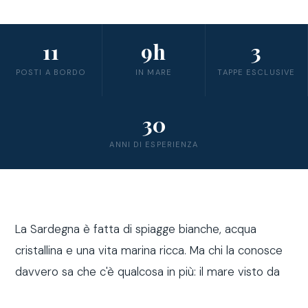
11
9h
3
POSTI A BORDO
IN MARE
TAPPE ESCLUSIVE
30
ANNI DI ESPERIENZA
La Sardegna è fatta di spiagge bianche, acqua
cristallina e una vita marina ricca. Ma chi la conosce
davvero sa che c'è qualcosa in più: il mare visto da
fuori costa, a bordo di una barca a vela.