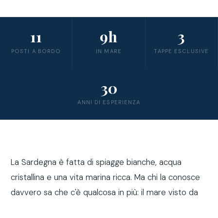
11
9h
3
POSTI A BORDO
IN MARE
TAPPE ESCLUSIVE
30
ANNI DI ESPERIENZA
La Sardegna è fatta di spiagge bianche, acqua
cristallina e una vita marina ricca. Ma chi la conosce
davvero sa che c'è qualcosa in più: il mare visto da
fuori costa, a bordo di una barca a vela.