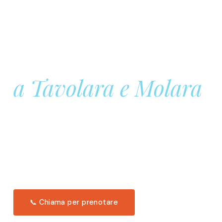
Prenota la tua
Barca a Vela
a Tavolara e Molara
Una giornata intera in mare aperto, tra le acque
turchesi di Tavolara. Snorkeling, pranzo tipico
offerto a bordo e il tramonto dal timone. Solo 11
posti per uscita.
Scopri l'itinerario →
📞 Chiama per prenotare