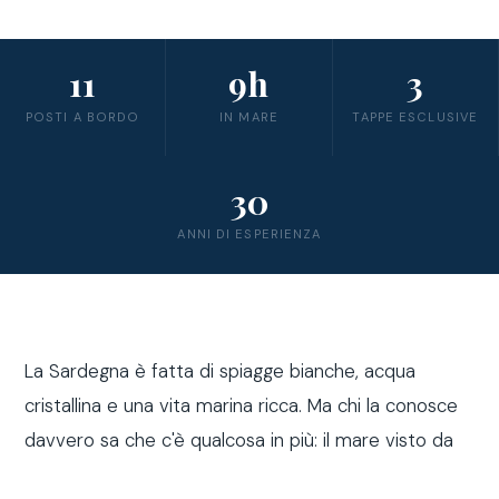
11
9h
3
POSTI A BORDO
IN MARE
TAPPE ESCLUSIVE
30
ANNI DI ESPERIENZA
La Sardegna è fatta di spiagge bianche, acqua
cristallina e una vita marina ricca. Ma chi la conosce
davvero sa che c'è qualcosa in più: il mare visto da
fuori costa, a bordo di una barca a vela.