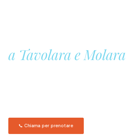
Prenota la tua
Barca a Vela
a Tavolara e Molara
Una giornata intera in mare aperto, tra le acque
turchesi di Tavolara. Snorkeling, pranzo tipico
offerto a bordo e il tramonto dal timone. Solo 11
posti per uscita.
Scopri l'itinerario →
📞 Chiama per prenotare