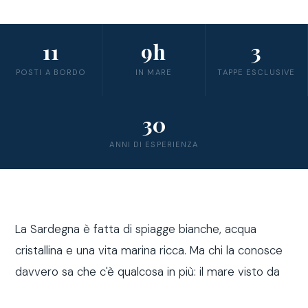
11
9h
3
POSTI A BORDO
IN MARE
TAPPE ESCLUSIVE
30
ANNI DI ESPERIENZA
La Sardegna è fatta di spiagge bianche, acqua
cristallina e una vita marina ricca. Ma chi la conosce
davvero sa che c'è qualcosa in più: il mare visto da
fuori costa, a bordo di una barca a vela.