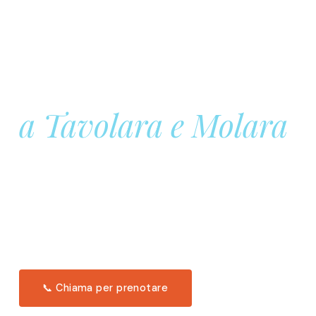
Prenota la tua
Barca a Vela
a Tavolara e Molara
Una giornata intera in mare aperto, tra le acque
turchesi di Tavolara. Snorkeling, pranzo tipico
offerto a bordo e il tramonto dal timone. Solo 11
posti per uscita.
Scopri l'itinerario →
📞 Chiama per prenotare