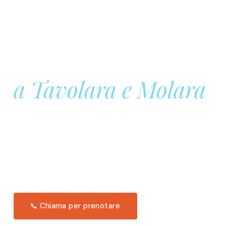
Prenota la tua
Barca a Vela
a Tavolara e Molara
Una giornata intera in mare aperto, tra le acque
turchesi di Tavolara. Snorkeling, pranzo tipico
offerto a bordo e il tramonto dal timone. Solo 11
posti per uscita.
Scopri l'itinerario →
📞 Chiama per prenotare