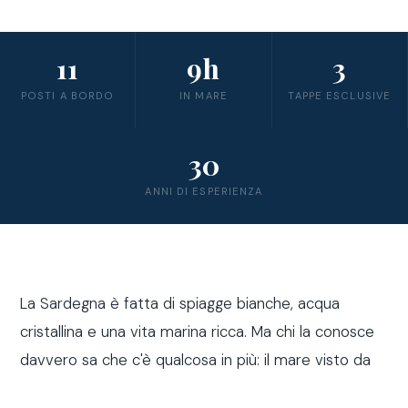
11
9h
3
POSTI A BORDO
IN MARE
TAPPE ESCLUSIVE
30
ANNI DI ESPERIENZA
La Sardegna è fatta di spiagge bianche, acqua
cristallina e una vita marina ricca. Ma chi la conosce
davvero sa che c'è qualcosa in più: il mare visto da
fuori costa, a bordo di una barca a vela.