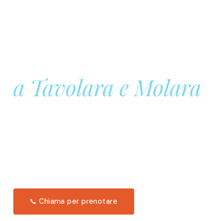
Prenota la tua
Barca a Vela
a Tavolara e Molara
Una giornata intera in mare aperto, tra le acque
turchesi di Tavolara. Snorkeling, pranzo tipico
offerto a bordo e il tramonto dal timone. Solo 11
posti per uscita.
Scopri l'itinerario →
📞 Chiama per prenotare