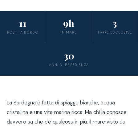
11
9h
3
POSTI A BORDO
IN MARE
TAPPE ESCLUSIVE
30
ANNI DI ESPERIENZA
La Sardegna è fatta di spiagge bianche, acqua
cristallina e una vita marina ricca. Ma chi la conosce
davvero sa che c'è qualcosa in più: il mare visto da
fuori costa, a bordo di una barca a vela.