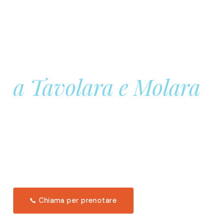
Prenota la tua
Barca a Vela
a Tavolara e Molara
Una giornata intera in mare aperto, tra le acque
turchesi di Tavolara. Snorkeling, pranzo tipico
offerto a bordo e il tramonto dal timone. Solo 11
posti per uscita.
Scopri l'itinerario →
📞 Chiama per prenotare