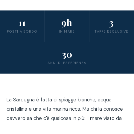
11
9h
3
POSTI A BORDO
IN MARE
TAPPE ESCLUSIVE
30
ANNI DI ESPERIENZA
La Sardegna è fatta di spiagge bianche, acqua
cristallina e una vita marina ricca. Ma chi la conosce
davvero sa che c'è qualcosa in più: il mare visto da
fuori costa, a bordo di una barca a vela.