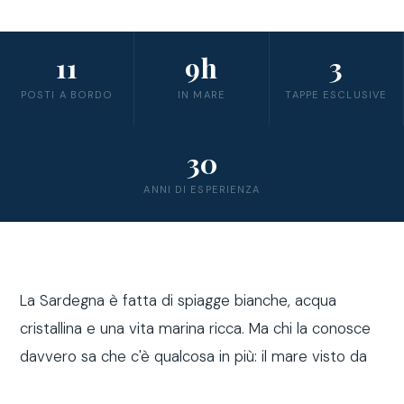
11
9h
3
POSTI A BORDO
IN MARE
TAPPE ESCLUSIVE
30
ANNI DI ESPERIENZA
La Sardegna è fatta di spiagge bianche, acqua
cristallina e una vita marina ricca. Ma chi la conosce
davvero sa che c'è qualcosa in più: il mare visto da
fuori costa, a bordo di una barca a vela.