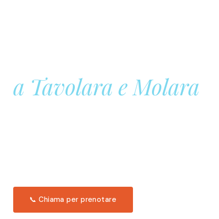
Prenota la tua
Barca a Vela
a Tavolara e Molara
Una giornata intera in mare aperto, tra le acque
turchesi di Tavolara. Snorkeling, pranzo tipico
offerto a bordo e il tramonto dal timone. Solo 11
posti per uscita.
Scopri l'itinerario →
📞 Chiama per prenotare