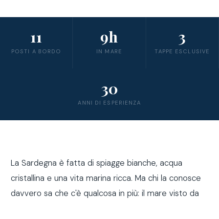
11
9h
3
POSTI A BORDO
IN MARE
TAPPE ESCLUSIVE
30
ANNI DI ESPERIENZA
La Sardegna è fatta di spiagge bianche, acqua
cristallina e una vita marina ricca. Ma chi la conosce
davvero sa che c'è qualcosa in più: il mare visto da
fuori costa, a bordo di una barca a vela.