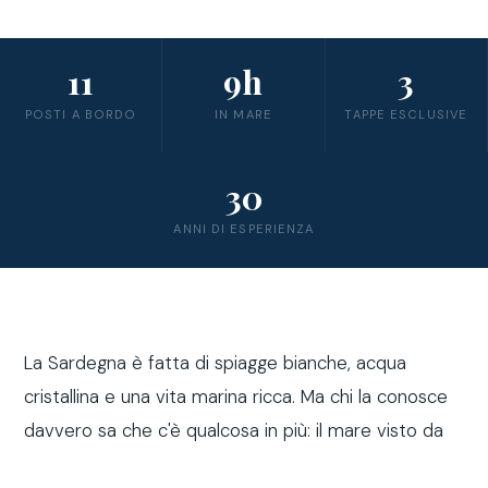
11
9h
3
POSTI A BORDO
IN MARE
TAPPE ESCLUSIVE
30
ANNI DI ESPERIENZA
La Sardegna è fatta di spiagge bianche, acqua
cristallina e una vita marina ricca. Ma chi la conosce
davvero sa che c'è qualcosa in più: il mare visto da
fuori costa, a bordo di una barca a vela.