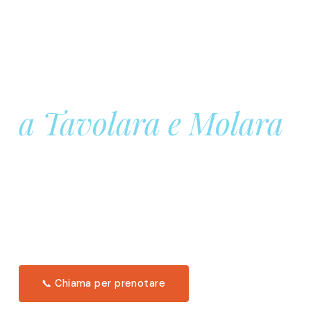
Prenota la tua
Barca a Vela
a Tavolara e Molara
Una giornata intera in mare aperto, tra le acque
turchesi di Tavolara. Snorkeling, pranzo tipico
offerto a bordo e il tramonto dal timone. Solo 11
posti per uscita.
Scopri l'itinerario →
📞 Chiama per prenotare