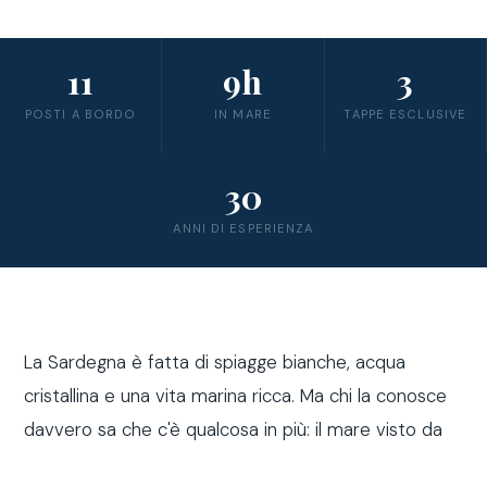
11
9h
3
POSTI A BORDO
IN MARE
TAPPE ESCLUSIVE
30
ANNI DI ESPERIENZA
La Sardegna è fatta di spiagge bianche, acqua
cristallina e una vita marina ricca. Ma chi la conosce
davvero sa che c'è qualcosa in più: il mare visto da
fuori costa, a bordo di una barca a vela.