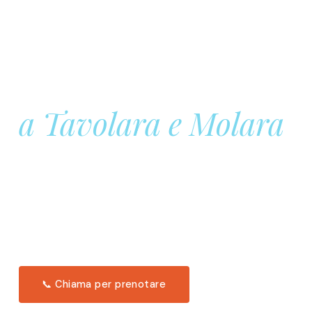
Prenota la tua
Barca a Vela
a Tavolara e Molara
Una giornata intera in mare aperto, tra le acque
turchesi di Tavolara. Snorkeling, pranzo tipico
offerto a bordo e il tramonto dal timone. Solo 11
posti per uscita.
Scopri l'itinerario →
📞 Chiama per prenotare