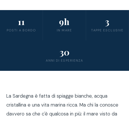
11
9h
3
POSTI A BORDO
IN MARE
TAPPE ESCLUSIVE
30
ANNI DI ESPERIENZA
La Sardegna è fatta di spiagge bianche, acqua
cristallina e una vita marina ricca. Ma chi la conosce
davvero sa che c'è qualcosa in più: il mare visto da
fuori costa, a bordo di una barca a vela.