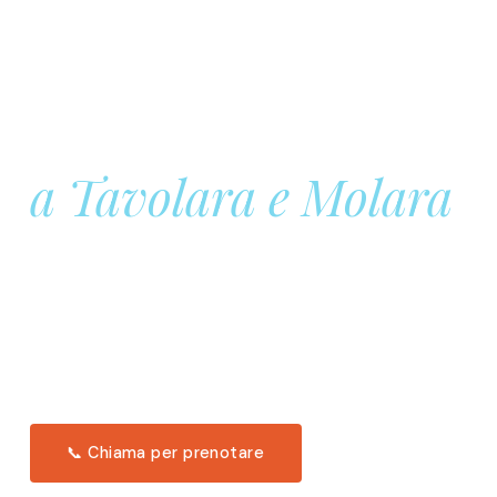
Prenota la tua
Barca a Vela
a Tavolara e Molara
Una giornata intera in mare aperto, tra le acque
turchesi di Tavolara. Snorkeling, pranzo tipico
offerto a bordo e il tramonto dal timone. Solo 11
posti per uscita.
Scopri l'itinerario →
📞 Chiama per prenotare