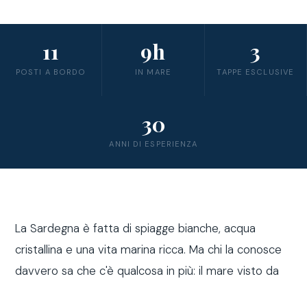
11
9h
3
POSTI A BORDO
IN MARE
TAPPE ESCLUSIVE
30
ANNI DI ESPERIENZA
La Sardegna è fatta di spiagge bianche, acqua
cristallina e una vita marina ricca. Ma chi la conosce
davvero sa che c'è qualcosa in più: il mare visto da
fuori costa, a bordo di una barca a vela.