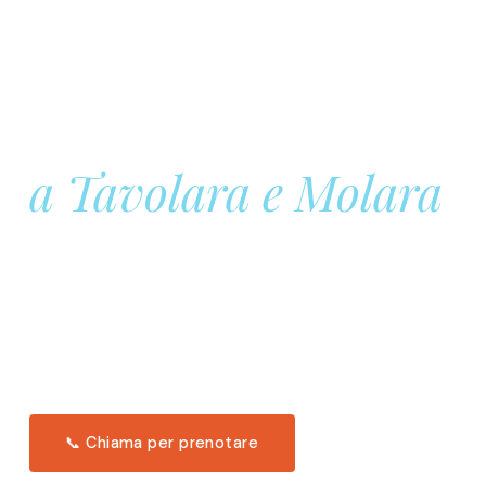
Prenota la tua
Barca a Vela
a Tavolara e Molara
Una giornata intera in mare aperto, tra le acque
turchesi di Tavolara. Snorkeling, pranzo tipico
offerto a bordo e il tramonto dal timone. Solo 11
posti per uscita.
Scopri l'itinerario →
📞 Chiama per prenotare