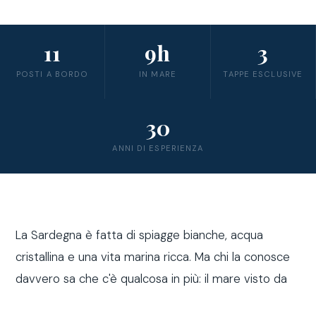
11
9h
3
POSTI A BORDO
IN MARE
TAPPE ESCLUSIVE
30
ANNI DI ESPERIENZA
La Sardegna è fatta di spiagge bianche, acqua
cristallina e una vita marina ricca. Ma chi la conosce
davvero sa che c'è qualcosa in più: il mare visto da
fuori costa, a bordo di una barca a vela.