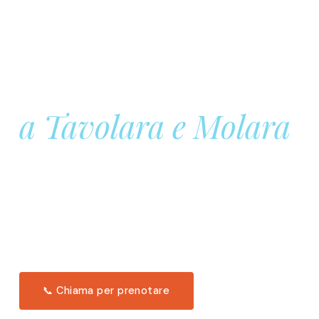
Prenota la tua
Barca a Vela
a Tavolara e Molara
Una giornata intera in mare aperto, tra le acque
turchesi di Tavolara. Snorkeling, pranzo tipico
offerto a bordo e il tramonto dal timone. Solo 11
posti per uscita.
Scopri l'itinerario →
📞 Chiama per prenotare