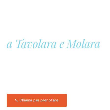
Prenota la tua
Barca a Vela
a Tavolara e Molara
Una giornata intera in mare aperto, tra le acque
turchesi di Tavolara. Snorkeling, pranzo tipico
offerto a bordo e il tramonto dal timone. Solo 11
posti per uscita.
Scopri l'itinerario →
📞 Chiama per prenotare