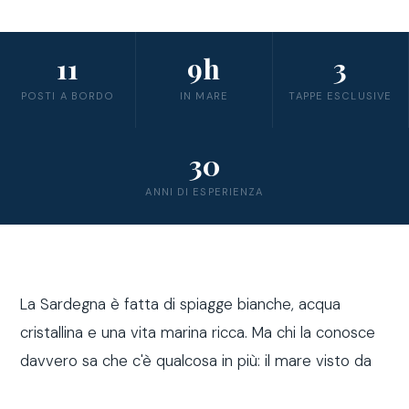
11
9h
3
POSTI A BORDO
IN MARE
TAPPE ESCLUSIVE
30
ANNI DI ESPERIENZA
La Sardegna è fatta di spiagge bianche, acqua
cristallina e una vita marina ricca. Ma chi la conosce
davvero sa che c'è qualcosa in più: il mare visto da
fuori costa, a bordo di una barca a vela.