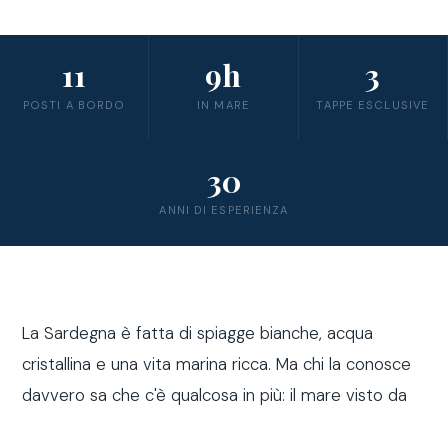
11
9h
3
POSTI A BORDO
IN MARE
TAPPE ESCLUSIVE
30
ANNI DI ESPERIENZA
La Sardegna è fatta di spiagge bianche, acqua
cristallina e una vita marina ricca. Ma chi la conosce
davvero sa che c'è qualcosa in più: il mare visto da
fuori costa, a bordo di una barca a vela.