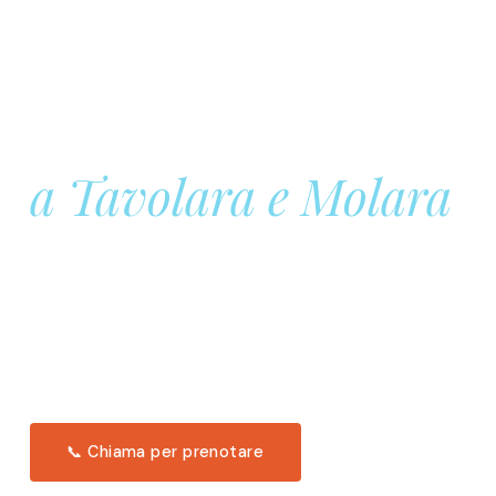
Prenota la tua
Barca a Vela
a Tavolara e Molara
Una giornata intera in mare aperto, tra le acque
turchesi di Tavolara. Snorkeling, pranzo tipico
offerto a bordo e il tramonto dal timone. Solo 11
posti per uscita.
Scopri l'itinerario →
📞 Chiama per prenotare