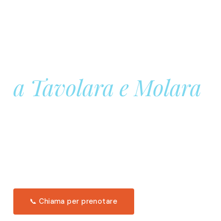
Prenota la tua
Barca a Vela
a Tavolara e Molara
Una giornata intera in mare aperto, tra le acque
turchesi di Tavolara. Snorkeling, pranzo tipico
offerto a bordo e il tramonto dal timone. Solo 11
posti per uscita.
Scopri l'itinerario →
📞 Chiama per prenotare