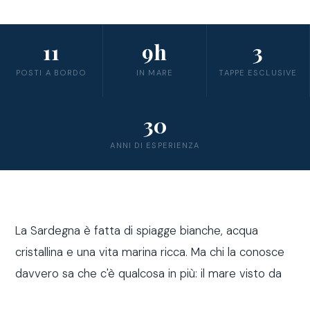
11
9h
3
POSTI A BORDO
IN MARE
TAPPE ESCLUSIVE
30
ANNI DI ESPERIENZA
La Sardegna è fatta di spiagge bianche, acqua
cristallina e una vita marina ricca. Ma chi la conosce
davvero sa che c'è qualcosa in più: il mare visto da
fuori costa, a bordo di una barca a vela.