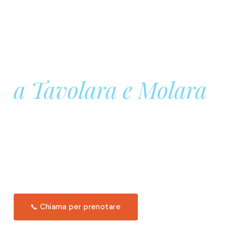
Prenota la tua
Barca a Vela
a Tavolara e Molara
Una giornata intera in mare aperto, tra le acque
turchesi di Tavolara. Snorkeling, pranzo tipico
offerto a bordo e il tramonto dal timone. Solo 11
posti per uscita.
Scopri l'itinerario →
📞 Chiama per prenotare