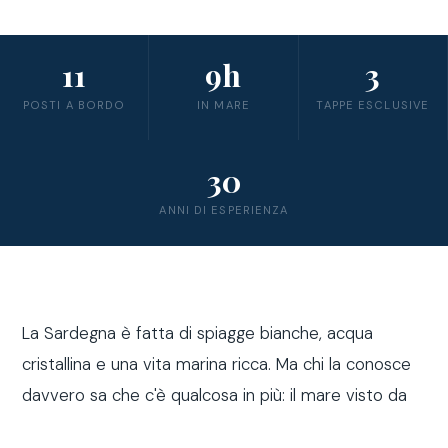
11
9h
3
POSTI A BORDO
IN MARE
TAPPE ESCLUSIVE
30
ANNI DI ESPERIENZA
La Sardegna è fatta di spiagge bianche, acqua
cristallina e una vita marina ricca. Ma chi la conosce
davvero sa che c'è qualcosa in più: il mare visto da
fuori costa, a bordo di una barca a vela.