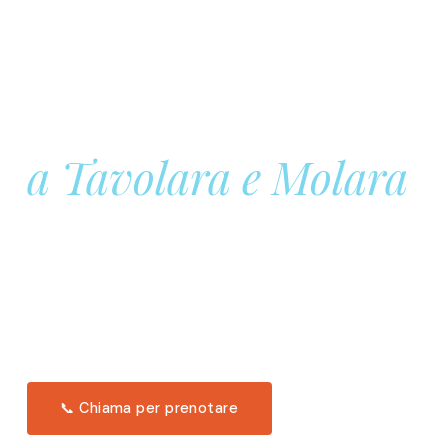
Prenota la tua
Barca a Vela
a Tavolara e Molara
Una giornata intera in mare aperto, tra le acque
turchesi di Tavolara. Snorkeling, pranzo tipico
offerto a bordo e il tramonto dal timone. Solo 11
posti per uscita.
Scopri l'itinerario →
📞 Chiama per prenotare