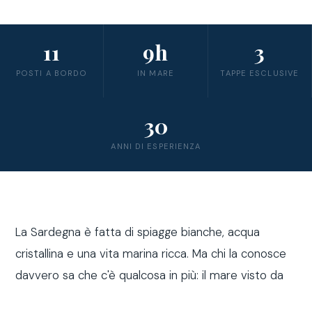
11
9h
3
POSTI A BORDO
IN MARE
TAPPE ESCLUSIVE
30
ANNI DI ESPERIENZA
La Sardegna è fatta di spiagge bianche, acqua
cristallina e una vita marina ricca. Ma chi la conosce
davvero sa che c'è qualcosa in più: il mare visto da
fuori costa, a bordo di una barca a vela.