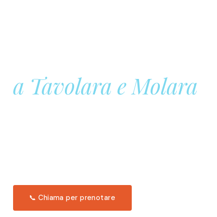
Prenota la tua
Barca a Vela
a Tavolara e Molara
Una giornata intera in mare aperto, tra le acque
turchesi di Tavolara. Snorkeling, pranzo tipico
offerto a bordo e il tramonto dal timone. Solo 11
posti per uscita.
Scopri l'itinerario →
📞 Chiama per prenotare