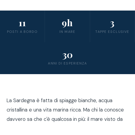
11
9h
3
POSTI A BORDO
IN MARE
TAPPE ESCLUSIVE
30
ANNI DI ESPERIENZA
La Sardegna è fatta di spiagge bianche, acqua
cristallina e una vita marina ricca. Ma chi la conosce
davvero sa che c'è qualcosa in più: il mare visto da
fuori costa, a bordo di una barca a vela.