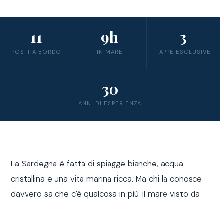
11
9h
3
POSTI A BORDO
IN MARE
TAPPE ESCLUSIVE
30
ANNI DI ESPERIENZA
La Sardegna è fatta di spiagge bianche, acqua
cristallina e una vita marina ricca. Ma chi la conosce
davvero sa che c'è qualcosa in più: il mare visto da
fuori costa, a bordo di una barca a vela.