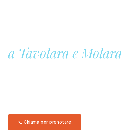
Prenota la tua
Barca a Vela
a Tavolara e Molara
Una giornata intera in mare aperto, tra le acque
turchesi di Tavolara. Snorkeling, pranzo tipico
offerto a bordo e il tramonto dal timone. Solo 11
posti per uscita.
Scopri l'itinerario →
📞 Chiama per prenotare