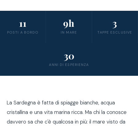
11
9h
3
POSTI A BORDO
IN MARE
TAPPE ESCLUSIVE
30
ANNI DI ESPERIENZA
La Sardegna è fatta di spiagge bianche, acqua
cristallina e una vita marina ricca. Ma chi la conosce
davvero sa che c'è qualcosa in più: il mare visto da
fuori costa, a bordo di una barca a vela.