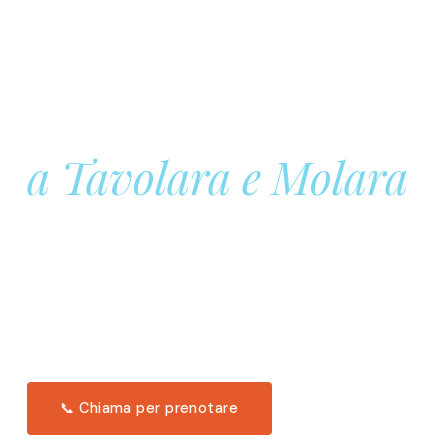
Prenota la tua
Barca a Vela
a Tavolara e Molara
Una giornata intera in mare aperto, tra le acque
turchesi di Tavolara. Snorkeling, pranzo tipico
offerto a bordo e il tramonto dal timone. Solo 11
posti per uscita.
Scopri l'itinerario →
📞 Chiama per prenotare