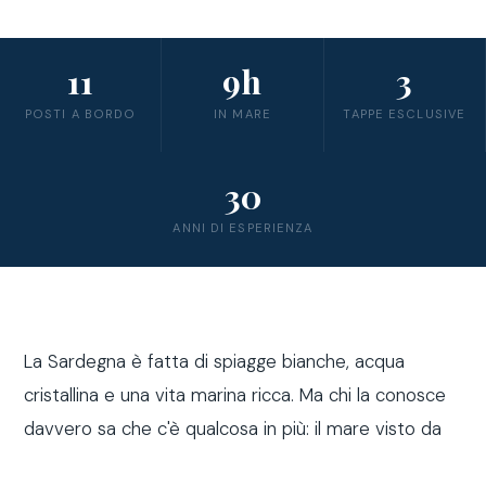
11
9h
3
POSTI A BORDO
IN MARE
TAPPE ESCLUSIVE
30
ANNI DI ESPERIENZA
La Sardegna è fatta di spiagge bianche, acqua
cristallina e una vita marina ricca. Ma chi la conosce
davvero sa che c'è qualcosa in più: il mare visto da
fuori costa, a bordo di una barca a vela.