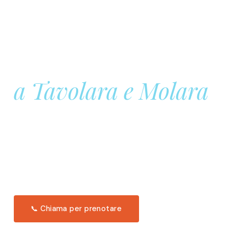
Prenota la tua
Barca a Vela
a Tavolara e Molara
Una giornata intera in mare aperto, tra le acque
turchesi di Tavolara. Snorkeling, pranzo tipico
offerto a bordo e il tramonto dal timone. Solo 11
posti per uscita.
Scopri l'itinerario →
📞 Chiama per prenotare