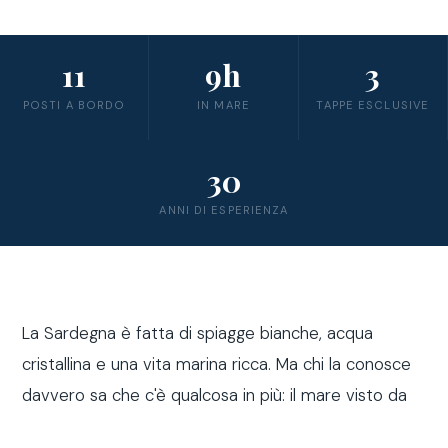
11
9h
3
POSTI A BORDO
IN MARE
TAPPE ESCLUSIVE
30
ANNI DI ESPERIENZA
La Sardegna è fatta di spiagge bianche, acqua
cristallina e una vita marina ricca. Ma chi la conosce
davvero sa che c'è qualcosa in più: il mare visto da
fuori costa, a bordo di una barca a vela.