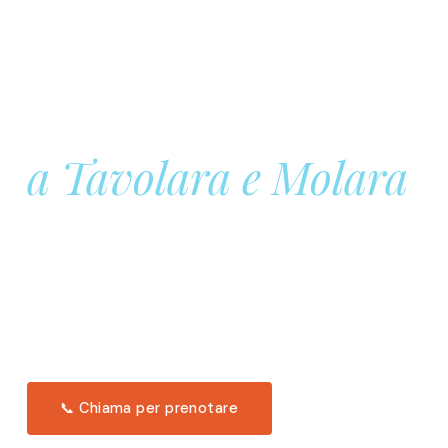
Prenota la tua
Barca a Vela
a Tavolara e Molara
Una giornata intera in mare aperto, tra le acque
turchesi di Tavolara. Snorkeling, pranzo tipico
offerto a bordo e il tramonto dal timone. Solo 11
posti per uscita.
Scopri l'itinerario →
📞 Chiama per prenotare