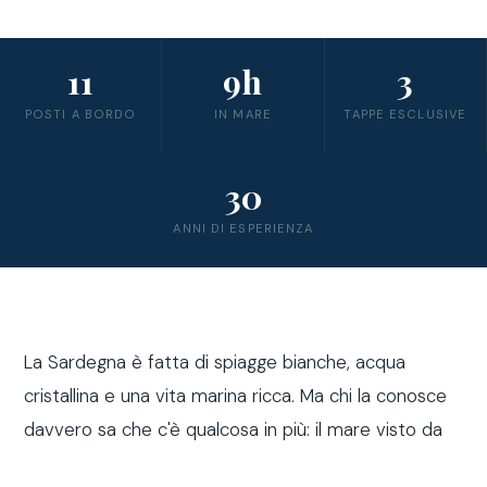
11
9h
3
POSTI A BORDO
IN MARE
TAPPE ESCLUSIVE
30
ANNI DI ESPERIENZA
La Sardegna è fatta di spiagge bianche, acqua
cristallina e una vita marina ricca. Ma chi la conosce
davvero sa che c'è qualcosa in più: il mare visto da
fuori costa, a bordo di una barca a vela.