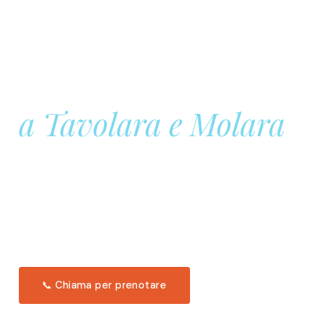
Prenota la tua
Barca a Vela
a Tavolara e Molara
Una giornata intera in mare aperto, tra le acque
turchesi di Tavolara. Snorkeling, pranzo tipico
offerto a bordo e il tramonto dal timone. Solo 11
posti per uscita.
Scopri l'itinerario →
📞 Chiama per prenotare