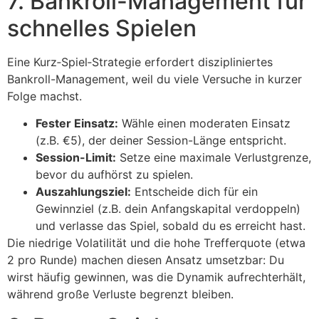
7. Bankroll-Management für
schnelles Spielen
Eine Kurz‑Spiel‑Strategie erfordert diszipliniertes
Bankroll-Management, weil du viele Versuche in kurzer
Folge machst.
Fester Einsatz:
Wähle einen moderaten Einsatz
(z.B. €5), der deiner Session-Länge entspricht.
Session-Limit:
Setze eine maximale Verlustgrenze,
bevor du aufhörst zu spielen.
Auszahlungsziel:
Entscheide dich für ein
Gewinnziel (z.B. dein Anfangskapital verdoppeln)
und verlasse das Spiel, sobald du es erreicht hast.
Die niedrige Volatilität und die hohe Trefferquote (etwa
2 pro Runde) machen diesen Ansatz umsetzbar: Du
wirst häufig gewinnen, was die Dynamik aufrechterhält,
während große Verluste begrenzt bleiben.