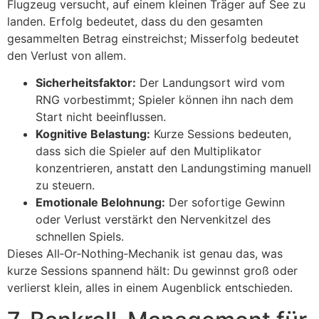
Flugzeug versucht, auf einem kleinen Träger auf See zu
landen. Erfolg bedeutet, dass du den gesamten
gesammelten Betrag einstreichst; Misserfolg bedeutet
den Verlust von allem.
Sicherheitsfaktor:
Der Landungsort wird vom
RNG vorbestimmt; Spieler können ihn nach dem
Start nicht beeinflussen.
Kognitive Belastung:
Kurze Sessions bedeuten,
dass sich die Spieler auf den Multiplikator
konzentrieren, anstatt den Landungstiming manuell
zu steuern.
Emotionale Belohnung:
Der sofortige Gewinn
oder Verlust verstärkt den Nervenkitzel des
schnellen Spiels.
Dieses All‑Or‑Nothing‑Mechanik ist genau das, was
kurze Sessions spannend hält: Du gewinnst groß oder
verlierst klein, alles in einem Augenblick entschieden.