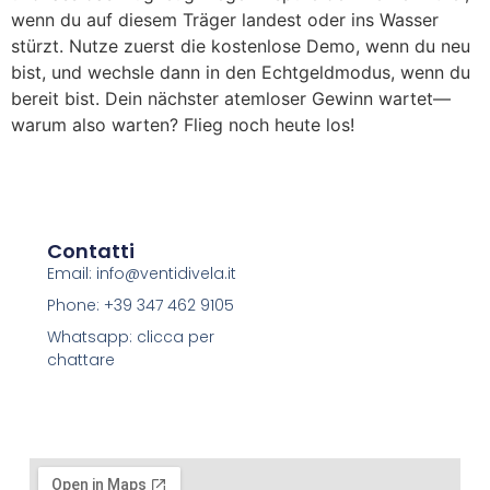
wenn du auf diesem Träger landest oder ins Wasser
stürzt. Nutze zuerst die kostenlose Demo, wenn du neu
bist, und wechsle dann in den Echtgeldmodus, wenn du
bereit bist. Dein nächster atemloser Gewinn wartet—
warum also warten? Flieg noch heute los!
Contatti
Email: info@ventidivela.it
Phone: +39 347 462 9105
Whatsapp: clicca per
chattare