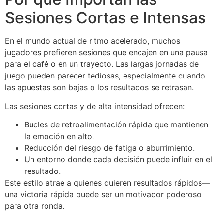
Sesiones Cortas e Intensas
En el mundo actual de ritmo acelerado, muchos
jugadores prefieren sesiones que encajen en una pausa
para el café o en un trayecto. Las largas jornadas de
juego pueden parecer tediosas, especialmente cuando
las apuestas son bajas o los resultados se retrasan.
Las sesiones cortas y de alta intensidad ofrecen:
Bucles de retroalimentación rápida que mantienen
la emoción en alto.
Reducción del riesgo de fatiga o aburrimiento.
Un entorno donde cada decisión puede influir en el
resultado.
Este estilo atrae a quienes quieren resultados rápidos—
una victoria rápida puede ser un motivador poderoso
para otra ronda.