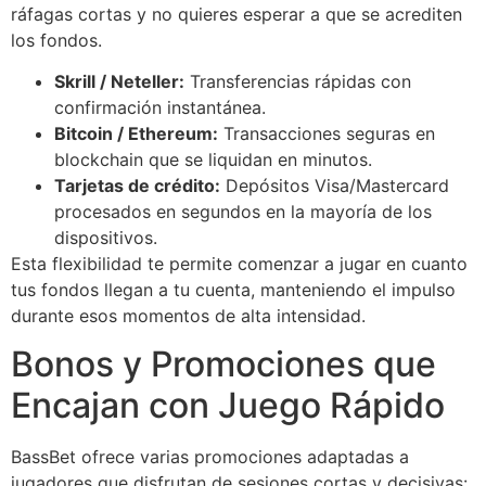
ráfagas cortas y no quieres esperar a que se acrediten
los fondos.
Skrill / Neteller:
Transferencias rápidas con
confirmación instantánea.
Bitcoin / Ethereum:
Transacciones seguras en
blockchain que se liquidan en minutos.
Tarjetas de crédito:
Depósitos Visa/Mastercard
procesados en segundos en la mayoría de los
dispositivos.
Esta flexibilidad te permite comenzar a jugar en cuanto
tus fondos llegan a tu cuenta, manteniendo el impulso
durante esos momentos de alta intensidad.
Bonos y Promociones que
Encajan con Juego Rápido
BassBet ofrece varias promociones adaptadas a
jugadores que disfrutan de sesiones cortas y decisivas: