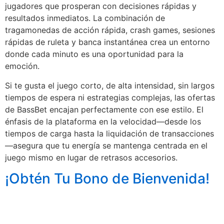
jugadores que prosperan con decisiones rápidas y
resultados inmediatos. La combinación de
tragamonedas de acción rápida, crash games, sesiones
rápidas de ruleta y banca instantánea crea un entorno
donde cada minuto es una oportunidad para la
emoción.
Si te gusta el juego corto, de alta intensidad, sin largos
tiempos de espera ni estrategias complejas, las ofertas
de BassBet encajan perfectamente con ese estilo. El
énfasis de la plataforma en la velocidad—desde los
tiempos de carga hasta la liquidación de transacciones
—asegura que tu energía se mantenga centrada en el
juego mismo en lugar de retrasos accesorios.
¡Obtén Tu Bono de Bienvenida!