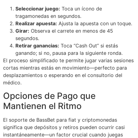
Seleccionar juego:
Toca un ícono de
tragamonedas en segundos.
Realizar apuesta:
Ajusta la apuesta con un toque.
Girar:
Observa el carrete en menos de 45
segundos.
Retirar ganancias:
Toca “Cash Out” si estás
ganando; si no, pausa para la siguiente ronda.
El proceso simplificado te permite jugar varias sesiones
cortas mientras estás en movimiento—perfecto para
desplazamientos o esperando en el consultorio del
médico.
Opciones de Pago que
Mantienen el Ritmo
El soporte de BassBet para fiat y criptomonedas
significa que depósitos y retiros pueden ocurrir casi
instantáneamente—un factor crucial cuando juegas