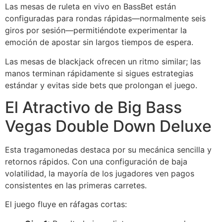
Las mesas de ruleta en vivo en BassBet están
configuradas para rondas rápidas—normalmente seis
giros por sesión—permitiéndote experimentar la
emoción de apostar sin largos tiempos de espera.
Las mesas de blackjack ofrecen un ritmo similar; las
manos terminan rápidamente si sigues estrategias
estándar y evitas side bets que prolongan el juego.
El Atractivo de Big Bass
Vegas Double Down Deluxe
Esta tragamonedas destaca por su mecánica sencilla y
retornos rápidos. Con una configuración de baja
volatilidad, la mayoría de los jugadores ven pagos
consistentes en las primeras carretes.
El juego fluye en ráfagas cortas: