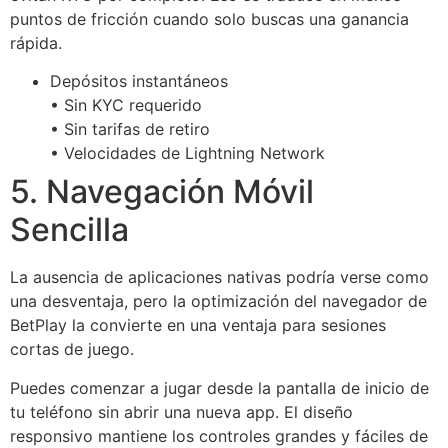
puntos de fricción cuando solo buscas una ganancia
rápida.
Depósitos instantáneos
• Sin KYC requerido
• Sin tarifas de retiro
• Velocidades de Lightning Network
5. Navegación Móvil
Sencilla
La ausencia de aplicaciones nativas podría verse como
una desventaja, pero la optimización del navegador de
BetPlay la convierte en una ventaja para sesiones
cortas de juego.
Puedes comenzar a jugar desde la pantalla de inicio de
tu teléfono sin abrir una nueva app. El diseño
responsivo mantiene los controles grandes y fáciles de