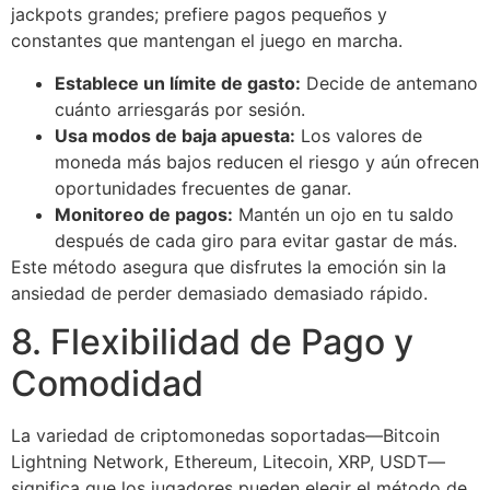
jackpots grandes; prefiere pagos pequeños y
constantes que mantengan el juego en marcha.
Establece un límite de gasto:
Decide de antemano
cuánto arriesgarás por sesión.
Usa modos de baja apuesta:
Los valores de
moneda más bajos reducen el riesgo y aún ofrecen
oportunidades frecuentes de ganar.
Monitoreo de pagos:
Mantén un ojo en tu saldo
después de cada giro para evitar gastar de más.
Este método asegura que disfrutes la emoción sin la
ansiedad de perder demasiado demasiado rápido.
8. Flexibilidad de Pago y
Comodidad
La variedad de criptomonedas soportadas—Bitcoin
Lightning Network, Ethereum, Litecoin, XRP, USDT—
significa que los jugadores pueden elegir el método de