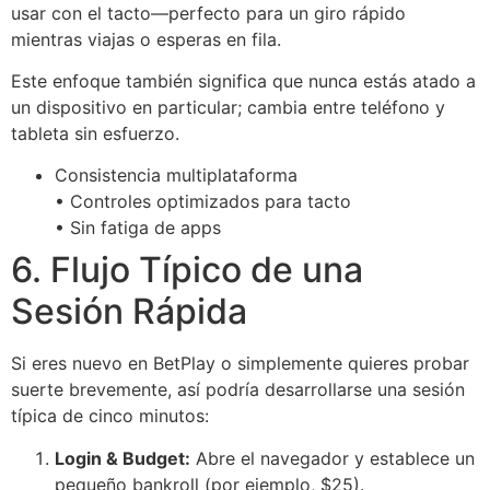
usar con el tacto—perfecto para un giro rápido
mientras viajas o esperas en fila.
Este enfoque también significa que nunca estás atado a
un dispositivo en particular; cambia entre teléfono y
tableta sin esfuerzo.
Consistencia multiplataforma
• Controles optimizados para tacto
• Sin fatiga de apps
6. Flujo Típico de una
Sesión Rápida
Si eres nuevo en BetPlay o simplemente quieres probar
suerte brevemente, así podría desarrollarse una sesión
típica de cinco minutos:
Login & Budget:
Abre el navegador y establece un
pequeño bankroll (por ejemplo, $25).