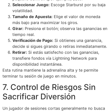
Seleccionar Juego:
Escoge Starburst por su baja
volatilidad.
Tamaño de Apuesta:
Elige el valor de moneda
más bajo para maximizar los giros.
Girar:
Presiona el botón; observa las ganancias en
tiempo real.
Verificación de Pago:
Si obtienes una ganancia,
decide si sigues girando o retiras inmediatamente.
Retirar:
Si estás satisfecho con las ganancias,
transfiere fondos vía Lightning Network para
disponibilidad instantánea.
Esta rutina mantiene la adrenalina alta y te permite
terminar tu sesión de juego en minutos.
7. Control de Riesgos Sin
Sacrificar Diversión
Un jugador de sesiones cortas generalmente no busca