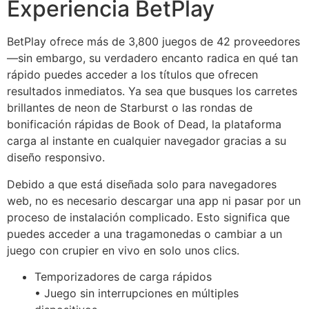
Experiencia BetPlay
BetPlay ofrece más de 3,800 juegos de 42 proveedores
—sin embargo, su verdadero encanto radica en qué tan
rápido puedes acceder a los títulos que ofrecen
resultados inmediatos. Ya sea que busques los carretes
brillantes de neon de Starburst o las rondas de
bonificación rápidas de Book of Dead, la plataforma
carga al instante en cualquier navegador gracias a su
diseño responsivo.
Debido a que está diseñada solo para navegadores
web, no es necesario descargar una app ni pasar por un
proceso de instalación complicado. Esto significa que
puedes acceder a una tragamonedas o cambiar a un
juego con crupier en vivo en solo unos clics.
Temporizadores de carga rápidos
• Juego sin interrupciones en múltiples