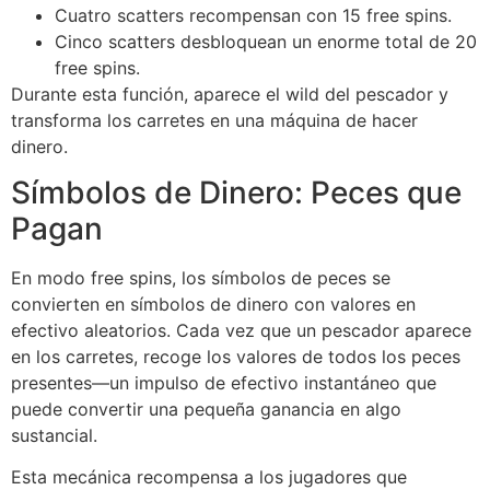
Cuatro scatters recompensan con 15 free spins.
Cinco scatters desbloquean un enorme total de 20
free spins.
Durante esta función, aparece el wild del pescador y
transforma los carretes en una máquina de hacer
dinero.
Símbolos de Dinero: Peces que
Pagan
En modo free spins, los símbolos de peces se
convierten en símbolos de dinero con valores en
efectivo aleatorios. Cada vez que un pescador aparece
en los carretes, recoge los valores de todos los peces
presentes—un impulso de efectivo instantáneo que
puede convertir una pequeña ganancia en algo
sustancial.
Esta mecánica recompensa a los jugadores que