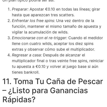
Preparar:
Apostar €0.10 en todas las líneas; girar
hasta que aparezcan tres scatters.
Enfrentar los free spins:
Una vez dentro de la
función, mantener el mismo tamaño de apuesta y
vigilar la acumulación de wilds.
Emocionarse con el re-trigger:
Cuando el medidor
llene con cuatro wilds, aceptar los diez spins
extras y observar cómo sube el multiplicador.
Regresar a casa:
Después de alcanzar el
multiplicador final o tras veinte free spins, reiniciar
tu apuesta a €0.10 y volver al juego base si aún
tienes bankroll.
11. Toma Tu Caña de Pescar
– ¿Listo para Ganancias
Rápidas?