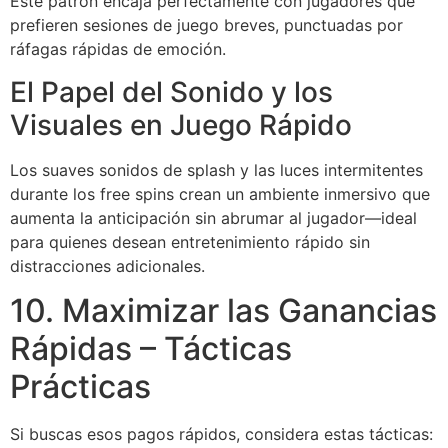
Este patrón encaja perfectamente con jugadores que
prefieren sesiones de juego breves, punctuadas por
ráfagas rápidas de emoción.
El Papel del Sonido y los
Visuales en Juego Rápido
Los suaves sonidos de splash y las luces intermitentes
durante los free spins crean un ambiente inmersivo que
aumenta la anticipación sin abrumar al jugador—ideal
para quienes desean entretenimiento rápido sin
distracciones adicionales.
10. Maximizar las Ganancias
Rápidas – Tácticas
Prácticas
Si buscas esos pagos rápidos, considera estas tácticas: