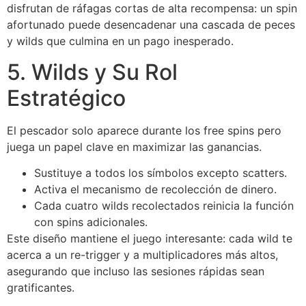
disfrutan de ráfagas cortas de alta recompensa: un spin
afortunado puede desencadenar una cascada de peces
y wilds que culmina en un pago inesperado.
5. Wilds y Su Rol
Estratégico
El pescador solo aparece durante los free spins pero
juega un papel clave en maximizar las ganancias.
Sustituye a todos los símbolos excepto scatters.
Activa el mecanismo de recolección de dinero.
Cada cuatro wilds recolectados reinicia la función
con spins adicionales.
Este diseño mantiene el juego interesante: cada wild te
acerca a un re-trigger y a multiplicadores más altos,
asegurando que incluso las sesiones rápidas sean
gratificantes.