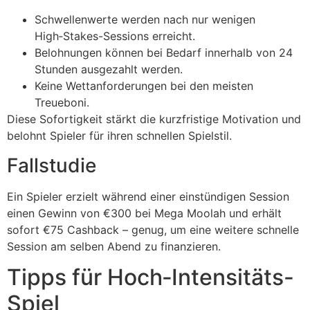
Schwellenwerte werden nach nur wenigen
High‑Stakes-Sessions erreicht.
Belohnungen können bei Bedarf innerhalb von 24
Stunden ausgezahlt werden.
Keine Wettanforderungen bei den meisten
Treueboni.
Diese Sofortigkeit stärkt die kurzfristige Motivation und
belohnt Spieler für ihren schnellen Spielstil.
Fallstudie
Ein Spieler erzielt während einer einstündigen Session
einen Gewinn von €300 bei Mega Moolah und erhält
sofort €75 Cashback – genug, um eine weitere schnelle
Session am selben Abend zu finanzieren.
Tipps für Hoch‑Intensitäts-
Spiel