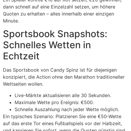
dann schnell auf eine Einzelzahl setzen, um höhere
Quoten zu erhalten – alles innerhalb einer einzigen
Minute.
Sportsbook Snapshots:
Schnelles Wetten in
Echtzeit
Das Sportsbook von Candy Spinz ist für diejenigen
konzipiert, die Action ohne den Marathon traditioneller
Wettseiten wollen.
Live-Märkte aktualisieren alle 30 Sekunden.
Maximale Wette pro Ereignis: €500.
Schnelle Auszahlung nach jeder Wette möglich.
Ein typisches Szenario: Platzieren Sie eine €50‑Wette
auf das erste Tor eines Fußballspiels vor der Halbzeit,
und kassieren Sie sofort, wenn die Quoten günstig sind.