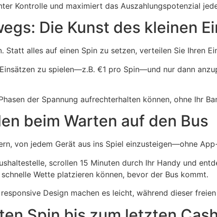
nter Kontrolle und maximiert das Auszahlungspotenzial jede
wegs: Die Kunst des kleinen E
. Statt alles auf einen Spin zu setzen, verteilen Sie Ihren 
en Einsätzen zu spielen—z.B. €1 pro Spin—und nur dann anz
e Phasen der Spannung aufrechterhalten können, ohne Ihr Ban
len beim Warten auf den Bus
zern, von jedem Gerät aus ins Spiel einzusteigen—ohne Ap
Bushaltestelle, scrollen 15 Minuten durch Ihr Handy und entd
ne schnelle Wette platzieren können, bevor der Bus kommt.
 responsive Design machen es leicht, während dieser frei
ten Spin bis zum letzten Cas