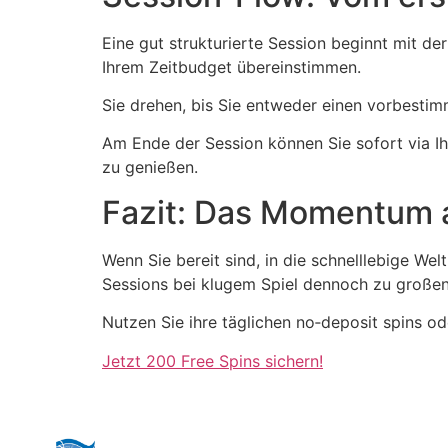
Eine gut strukturierte Session beginnt mit de
Ihrem Zeitbudget übereinstimmen.
Sie drehen, bis Sie entweder einen vorbestim
Am Ende der Session können Sie sofort via I
zu genießen.
Fazit: Das Momentum a
Wenn Sie bereit sind, in die schnelllebige W
Sessions bei klugem Spiel dennoch zu große
Nutzen Sie ihre täglichen no‑deposit spins o
Jetzt 200 Free Spins sichern!