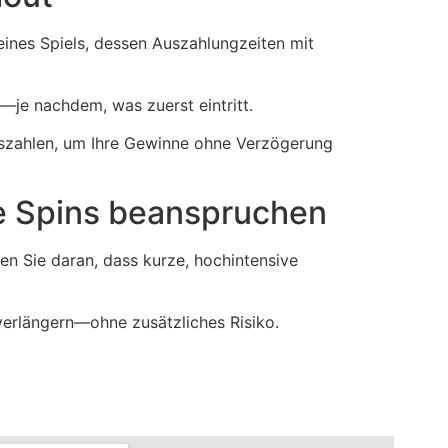
 eines Spiels, dessen Auszahlungzeiten mit
—je nachdem, was zuerst eintritt.
uszahlen, um Ihre Gewinne ohne Verzögerung
ee Spins beanspruchen
en Sie daran, dass kurze, hochintensive
verlängern—ohne zusätzliches Risiko.