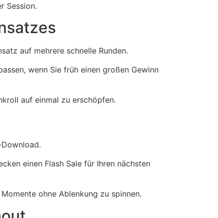
r Session.
insatzes
Einsatz auf mehrere schnelle Runden.
upassen, wenn Sie früh einen großen Gewinn
kroll auf einmal zu erschöpfen.
p-Download.
ecken einen Flash Sale für Ihren nächsten
en Momente ohne Ablenkung zu spinnen.
hout