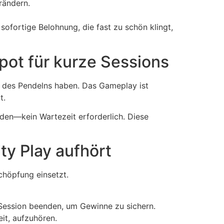
rändern.
ofortige Belohnung, die fast zu schön klingt,
ot für kurze Sessions
d des Pendelns haben. Das Gameplay ist
t.
rden—kein Wartezeit erforderlich. Diese
ty Play aufhört
chöpfung einsetzt.
 Session beenden, um Gewinne zu sichern.
eit, aufzuhören.