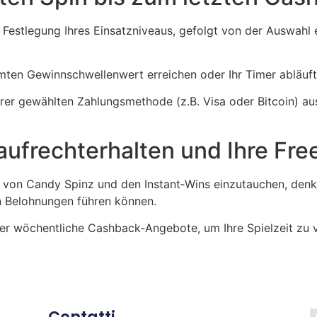
r Festlegung Ihres Einsatzniveaus, gefolgt von der Auswahl
mten Gewinnschwellenwert erreichen oder Ihr Timer abläuft
hrer gewählten Zahlungsmethode (z.B. Visa oder Bitcoin) a
ufrechterhalten und Ihre Fr
elt von Candy Spinz und den Instant‑Wins einzutauchen, denk
n Belohnungen führen können.
der wöchentliche Cashback‑Angebote, um Ihre Spielzeit zu 