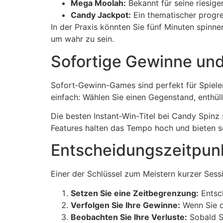
Mega Moolah:
Bekannt für seine riesige
Candy Jackpot:
Ein thematischer progre
In der Praxis könnten Sie fünf Minuten spinn
um wahr zu sein.
Sofortige Gewinne und
Sofort‑Gewinn-Games sind perfekt für Spiele
einfach: Wählen Sie einen Gegenstand, enthüll
Die besten Instant‑Win-Titel bei Candy Spinz
Features halten das Tempo hoch und bieten s
Entscheidungszeitpunk
Einer der Schlüssel zum Meistern kurzer Sess
Setzen Sie eine Zeitbegrenzung:
Entsch
Verfolgen Sie Ihre Gewinne:
Wenn Sie d
Beobachten Sie Ihre Verluste:
Sobald Si