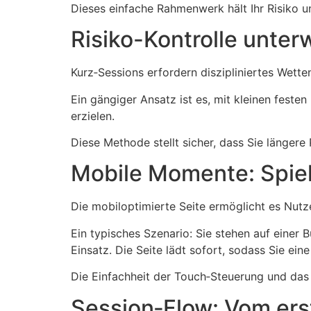
Dieses einfache Rahmenwerk hält Ihr Risiko u
Risiko-Kontrolle unter
Kurz‑Sessions erfordern diszipliniertes Wetten
Ein gängiger Ansatz ist es, mit kleinen fest
erzielen.
Diese Methode stellt sicher, dass Sie länger
Mobile Momente: Spie
Die mobiloptimierte Seite ermöglicht es Nut
Ein typisches Szenario: Sie stehen auf einer 
Einsatz. Die Seite lädt sofort, sodass Sie ei
Die Einfachheit der Touch‑Steuerung und das
Session‑Flow: Vom ers