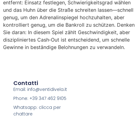
entfernt: Einsatz festlegen, Schwierigkeitsgrad wählen
und das Huhn über die Straße schreiten lassen—schnell
genug, um den Adrenalinspiegel hochzuhalten, aber
kontrolliert genug, um die Bankroll zu schützen. Denken
Sie daran: In diesem Spiel zählt Geschwindigkeit, aber
diszipliniertes Cash‑Out ist entscheidend, um schnelle
Gewinne in beständige Belohnungen zu verwandeln.
Contatti
Email: info@ventidivela.it
Phone: +39 347 462 9105
Whatsapp: clicca per
chattare