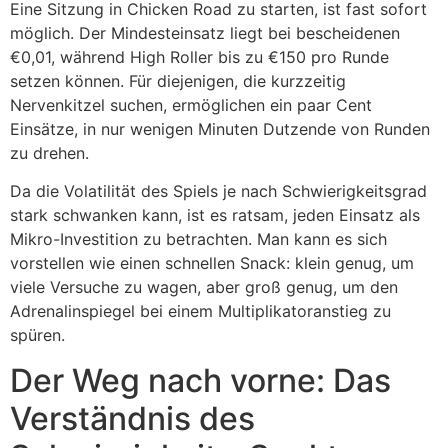
Eine Sitzung in Chicken Road zu starten, ist fast sofort
möglich. Der Mindesteinsatz liegt bei bescheidenen
€0,01, während High Roller bis zu €150 pro Runde
setzen können. Für diejenigen, die kurzzeitig
Nervenkitzel suchen, ermöglichen ein paar Cent
Einsätze, in nur wenigen Minuten Dutzende von Runden
zu drehen.
Da die Volatilität des Spiels je nach Schwierigkeitsgrad
stark schwanken kann, ist es ratsam, jeden Einsatz als
Mikro-Investition zu betrachten. Man kann es sich
vorstellen wie einen schnellen Snack: klein genug, um
viele Versuche zu wagen, aber groß genug, um den
Adrenalinspiegel bei einem Multiplikatoranstieg zu
spüren.
Der Weg nach vorne: Das
Verständnis des