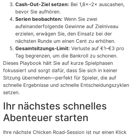
Cash‑Out-Ziel setzen:
Bei 1,8×–2× auscashen,
bevor Sie aufhören.
Serien beobachten:
Wenn Sie zwei
aufeinanderfolgende Gewinne auf Zielniveau
erzielen, erwägen Sie, den Einsatz bei der
nächsten Runde um einen Cent zu erhöhen.
Gesamtsitzungs‑Limit:
Verluste auf €1–€3 pro
Tag begrenzen, um die Bankroll zu schonen.
Dieses Playbook hält Sie auf kurze Spielphasen
fokussiert und sorgt dafür, dass Sie sich in keiner
Sitzung übernehmen—perfekt für Spieler, die auf
schnelle Ergebnisse und schnelle Entscheidungszyklen
setzen.
Ihr nächstes schnelles
Abenteuer starten
Ihre nächste Chicken Road‑Session ist nur einen Klick