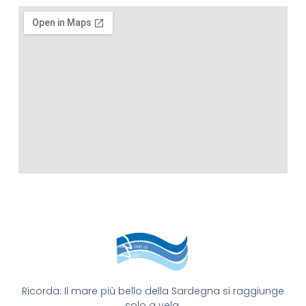
Ricorda: Il mare più bello della Sardegna si raggiunge
solo a vela.​