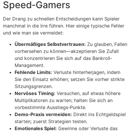
Speed‑Gamers
Der Drang zu schnellen Entscheidungen kann Spieler
manchmal in die Irre führen. Hier einige typische Fehler
und wie man sie vermeidet:
Übermäßiges Selbstvertrauen:
Zu glauben, Fallen
vorhersehen zu können—akzeptieren Sie Zufall
und konzentrieren Sie sich auf das Bankroll-
Management.
Fehlende Limits:
Verluste hinterherjagen, indem
Sie den Einsatz erhöhen; setzen Sie vorher strikte
Sitzungsgrenzen.
Nervöses Timing:
Versuchen, auf etwas höhere
Multiplikatoren zu warten; halten Sie sich an
vorbestimmte Ausstiegs‑Punkte.
Demo‑Praxis vermeiden:
Direkt ins Echtgeldspiel
starten; zuerst Strategien testen.
Emotionales Spiel:
Gewinne oder Verluste das