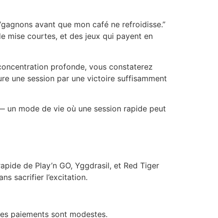
à “gagnons avant que mon café ne refroidisse.”
de mise courtes, et des jeux qui payent en
 concentration profonde, vous constaterez
ure une session par une victoire suffisamment
 — un mode de vie où une session rapide peut
rapide de Play’n GO, Yggdrasil, et Red Tiger
 sacrifier l’excitation.
 les paiements sont modestes.