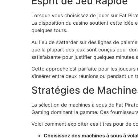
Esprit de Jeu Rapide
Lorsque vous choisissez de jouer sur Fat Pirat
La disposition du casino soutient cette idée 
quelques tours.
Au lieu de s’attarder sur des lignes de paie
que la plupart des jeux sont conçus pour don
satisfaisante pour justifier quelques minutes 
Cette approche est parfaite pour les joueurs
s’insérer entre deux réunions ou pendant un tr
Stratégies de Machine
La sélection de machines à sous de Fat Pirate 
Gaming dominent la gamme. Ces fournisseurs e
Voici comment exploiter ces titres pour de co
Choisissez des machines à sous à volatil