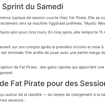
n Sprint du Samedi
périence typique de session courte chez Fat Pirate. Elle se 
directement vers sa machine Yggdrasil préférée, “Mystic Wav
’auto‑spin pour cinq tours. En cinq spins, elle remporte 15
lle revient sur son compte après la première victoire et mise
st terminée. Elle arrête de jouer avec une petite marge de
nception de Fat Pirate : des gains rapides qui apportent u
agement.
 de Fat Pirate pour des Sessi
nçu autour de la rapidité — du temps de chargement à la na
tes sessions :