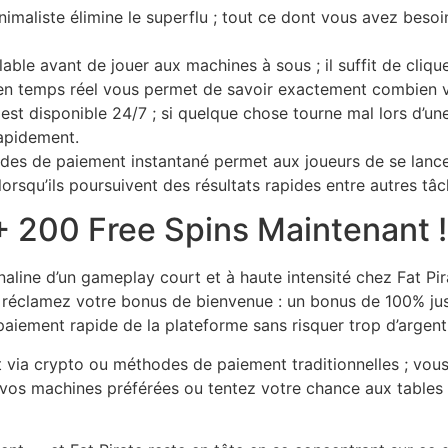
imaliste élimine le superflu ; tout ce dont vous avez beso
lable avant de jouer aux machines à sous ; il suffit de cliqu
en temps réel vous permet de savoir exactement combien v
est disponible 24/7 ; si quelque chose tourne mal lors d’une
rapidement.
odes de paiement instantané permet aux joueurs de se lance
lorsqu’ils poursuivent des résultats rapides entre autres tâc
 200 Free Spins Maintenant !
naline d’un gameplay court et à haute intensité chez Fat Pi
t réclamez votre bonus de bienvenue : un bonus de 100% jusq
 paiement rapide de la plateforme sans risquer trop d’argent
 via crypto ou méthodes de paiement traditionnelles ; vous 
os machines préférées ou tentez votre chance aux tables e