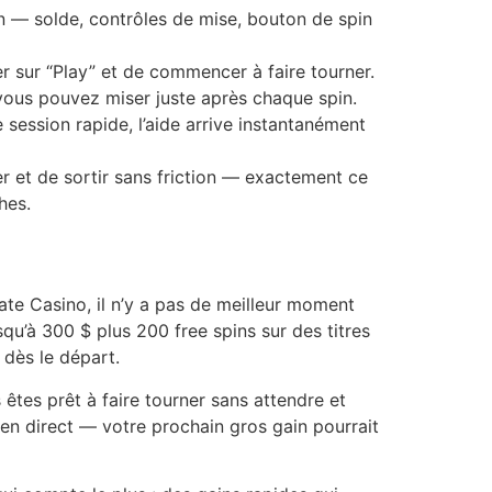
in — solde, contrôles de mise, bouton de spin
er sur “Play” et de commencer à faire tourner.
ous pouvez miser juste après chaque spin.
 session rapide, l’aide arrive instantanément
r et de sortir sans friction — exactement ce
hes.
rate Casino, il n’y a pas de meilleur moment
u’à 300 $ plus 200 free spins sur des titres
 dès le départ.
êtes prêt à faire tourner sans attendre et
n direct — votre prochain gros gain pourrait