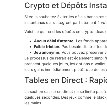
Crypto et Dépôts Inst
Si vous souhaitez éviter les délais bancaires t
instantanés qui s’intègrent parfaitement à vot
Voici ce qui rend les dépôts en crypto idéaux
Aucun délai d’attente.
Les fonds appara
Faible friction.
Pas besoin d’entrer les dé
Jeu anonyme.
Vous pouvez préserver vo
Le processus de retrait est également simplif
prennent quelques jours, les options e-wallet 
leurs gains immédiatement plutôt que de les
Tables en Direct : Rapid
La section casino en direct ne se limite pas à
quelques secondes. Des jeux comme le blackja
les mains.