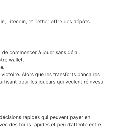
in, Litecoin, et Tether offre des dépôts
 de commencer à jouer sans délai.
tre wallet.
e.
victoire. Alors que les transferts bancaires
fisant pour les joueurs qui veulent réinvestir
s décisions rapides qui peuvent payer en
ec des tours rapides et peu d’attente entre