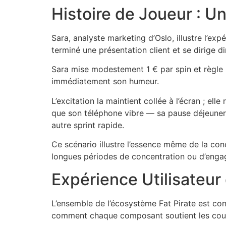
Histoire de Joueur : U
Sara, analyste marketing d’Oslo, illustre l’ex
terminé une présentation client et se dirige 
Sara mise modestement 1 € par spin et règle l
immédiatement son humeur.
L’excitation la maintient collée à l’écran ; e
que son téléphone vibre — sa pause déjeuner e
autre sprint rapide.
Ce scénario illustre l’essence même de la co
longues périodes de concentration ou d’eng
Expérience Utilisateur
L’ensemble de l’écosystème Fat Pirate est co
comment chaque composant soutient les cour