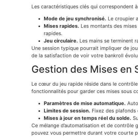
Les caractéristiques clés qui correspondent à l
Mode de jeu synchronisé.
Le croupier a
Mises rapides.
Les montants des mises 
rapides.
Jeu circulaire.
Les mains se terminent r
Une session typique pourrait impliquer de jou
de la satisfaction de voir votre bankroll évo
Gestion des Mises en 
Le cœur du jeu rapide réside dans le contrôle 
fonctionnalités pour garder ces mises sous co
Paramètres de mise automatique.
Autom
Limites de session.
Fixez des plafonds q
Mises à jour en temps réel du solde.
Su
Ce mélange d’automatisation et de contrôle g
pouvez vous permettre durant votre courte p