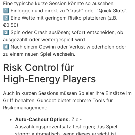
Eine typische kurze Session könnte so aussehen:
1️⃣ Einloggen und direkt zu “Crash” oder “Quick Slots”.
2️⃣ Eine Wette mit geringem Risiko platzieren (z.B.
€0,50).
3️⃣ Spin oder Crash auslösen; sofort entscheiden, ob
ausgezahlt oder weitergespielt wird.
4️⃣ Nach einem Gewinn oder Verlust wiederholen oder
zu einem neuen Spiel wechseln.
Risk Control für
High‑Energy Players
Auch in kurzen Sessions müssen Spieler ihre Einsätze im
Griff behalten. Gunsbet bietet mehrere Tools für
Risikomanagement:
Auto‑Cashout Options:
Ziel-
Auszahlungsprozentsatz festlegen; das Spiel
stoppt automatisch, wenn dieses erreicht ist.