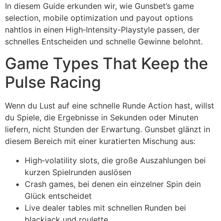
In diesem Guide erkunden wir, wie Gunsbet’s game
selection, mobile optimization und payout options
nahtlos in einen High‑Intensity-Playstyle passen, der
schnelles Entscheiden und schnelle Gewinne belohnt.
Game Types That Keep the
Pulse Racing
Wenn du Lust auf eine schnelle Runde Action hast, willst
du Spiele, die Ergebnisse in Sekunden oder Minuten
liefern, nicht Stunden der Erwartung. Gunsbet glänzt in
diesem Bereich mit einer kuratierten Mischung aus:
High‑volatility slots, die große Auszahlungen bei
kurzen Spielrunden auslösen
Crash games, bei denen ein einzelner Spin dein
Glück entscheidet
Live dealer tables mit schnellen Runden bei
blackjack und roulette