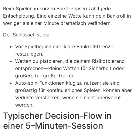
Beim Spielen in kurzen Burst-Phasen zählt jede
Entscheidung. Eine einzelne Wette kann dein Bankroll in
weniger als einer Minute dramatisch verändern.
Der Schlüssel ist es:
Vor Spielbeginn eine klare Bankroll‑Grenze
festzulegen.
Wetten zu platzieren, die deinem Risikotoleranz
entsprechen—kleine Wetten für Sicherheit oder
größere für große Treffer.
Auto‑spin-Funktionen klug zu nutzen; sie sind
großartig für kontinuierliches Spielen, können aber
Verluste verstärken, wenn sie nicht überwacht
werden.
Typischer Decision‑Flow in
einer 5–Minuten‑Session