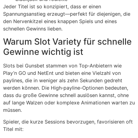
Jeder Titel ist so konzipiert, dass er einen
Spannungsanstieg erzeugt—perfekt für diejenigen, die
den Nervenkitzel eines knappen Spiels und eines
schnellen Gewinns lieben.
Warum Slot Variety für schnelle
Gewinne wichtig ist
Slots bei Gunsbet stammen von Top‑Anbietern wie
Play’n GO und NetEnt und bieten eine Vielzahl von
paylines, die in weniger als zehn Sekunden gedreht
werden können. Die High‑payline-Optionen bedeuten,
dass du große Gewinne schnell auslösen kannst, ohne
auf lange Walzen oder komplexe Animationen warten zu
müssen.
Spieler, die kurze Sessions bevorzugen, favorisieren oft
Titel mit: