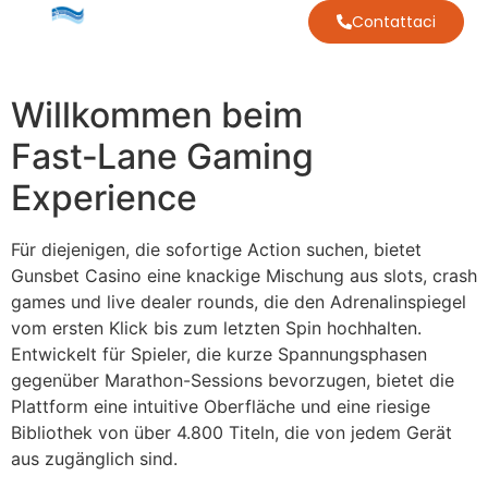
Contattaci
Willkommen beim
Fast‑Lane Gaming
Experience
Für diejenigen, die sofortige Action suchen, bietet
Gunsbet Casino eine knackige Mischung aus slots, crash
games und live dealer rounds, die den Adrenalinspiegel
vom ersten Klick bis zum letzten Spin hochhalten.
Entwickelt für Spieler, die kurze Spannungsphasen
gegenüber Marathon-Sessions bevorzugen, bietet die
Plattform eine intuitive Oberfläche und eine riesige
Bibliothek von über 4.800 Titeln, die von jedem Gerät
aus zugänglich sind.