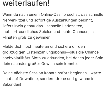
weiterlaufen!
Wenn du nach einem Online‑Casino suchst, das schnelle
Nervenkitzel und sofortige Auszahlungen belohnt,
liefert Irwin genau das—schnelle Ladezeiten,
mobile‑freundliches Spielen und echte Chancen, in
Minuten groß zu gewinnen.
Melde dich noch heute an und sichere dir den
großzügigen Ersteinzahlungsbonus—plus die Chance,
hochvolatilitäts‑Slots zu erkunden, bei denen jeder Spin
dein nächster großer Gewinn sein könnte.
Deine nächste Session könnte sofort beginnen—warte
nicht auf Downtime, sondern drehe und gewinne in
Sekunden!