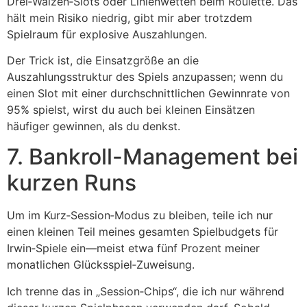
Drei‑Walzen‑Slots oder Linienwetten beim Roulette. Das
hält mein Risiko niedrig, gibt mir aber trotzdem
Spielraum für explosive Auszahlungen.
Der Trick ist, die Einsatzgröße an die
Auszahlungsstruktur des Spiels anzupassen; wenn du
einen Slot mit einer durchschnittlichen Gewinnrate von
95% spielst, wirst du auch bei kleinen Einsätzen
häufiger gewinnen, als du denkst.
7. Bankroll-Management bei
kurzen Runs
Um im Kurz‑Session‑Modus zu bleiben, teile ich nur
einen kleinen Teil meines gesamten Spielbudgets für
Irwin‑Spiele ein—meist etwa fünf Prozent meiner
monatlichen Glücksspiel‑Zuweisung.
Ich trenne das in „Session‑Chips“, die ich nur während