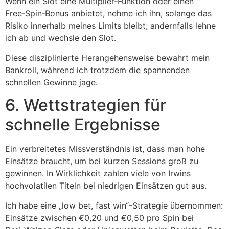
Wenn ein Slot eine Multiplier‑Funktion oder einen
Free‑Spin‑Bonus anbietet, nehme ich ihn, solange das
Risiko innerhalb meines Limits bleibt; andernfalls lehne
ich ab und wechsle den Slot.
Diese disziplinierte Herangehensweise bewahrt mein
Bankroll, während ich trotzdem die spannenden
schnellen Gewinne jage.
6. Wettstrategien für
schnelle Ergebnisse
Ein verbreitetes Missverständnis ist, dass man hohe
Einsätze braucht, um bei kurzen Sessions groß zu
gewinnen. In Wirklichkeit zahlen viele von Irwins
hochvolatilen Titeln bei niedrigen Einsätzen gut aus.
Ich habe eine „low bet, fast win“-Strategie übernommen:
Einsätze zwischen €0,20 und €0,50 pro Spin bei