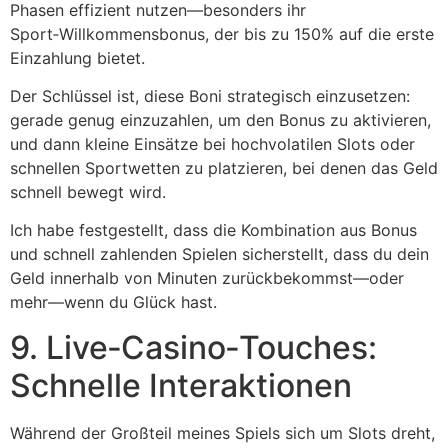
Phasen effizient nutzen—besonders ihr
Sport‑Willkommensbonus, der bis zu 150% auf die erste
Einzahlung bietet.
Der Schlüssel ist, diese Boni strategisch einzusetzen:
gerade genug einzuzahlen, um den Bonus zu aktivieren,
und dann kleine Einsätze bei hochvolatilen Slots oder
schnellen Sportwetten zu platzieren, bei denen das Geld
schnell bewegt wird.
Ich habe festgestellt, dass die Kombination aus Bonus
und schnell zahlenden Spielen sicherstellt, dass du dein
Geld innerhalb von Minuten zurückbekommst—oder
mehr—wenn du Glück hast.
9. Live‑Casino‑Touches:
Schnelle Interaktionen
Während der Großteil meines Spiels sich um Slots dreht,