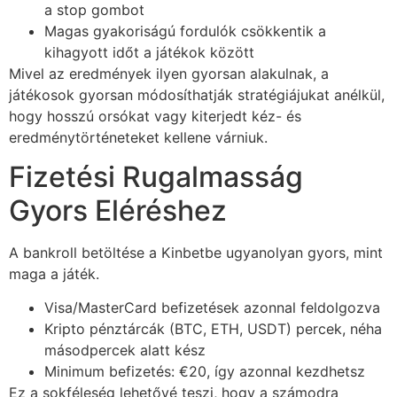
a stop gombot
Magas gyakoriságú fordulók csökkentik a
kihagyott időt a játékok között
Mivel az eredmények ilyen gyorsan alakulnak, a
játékosok gyorsan módosíthatják stratégiájukat anélkül,
hogy hosszú orsókat vagy kiterjedt kéz- és
eredménytörténeteket kellene várniuk.
Fizetési Rugalmasság
Gyors Eléréshez
A bankroll betöltése a Kinbetbe ugyanolyan gyors, mint
maga a játék.
Visa/MasterCard befizetések azonnal feldolgozva
Kripto pénztárcák (BTC, ETH, USDT) percek, néha
másodpercek alatt kész
Minimum befizetés: €20, így azonnal kezdhetsz
Ez a sokféleség lehetővé teszi, hogy a számodra