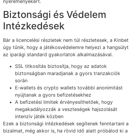
nyereményekért.
Biztonsági és Védelem
Intézkedések
Bár a licencelési részletek nem túl részletesek, a Kinbet
úgy tűnik, hogy a játékosvédelemre helyezi a hangsúlyt
az iparági standard gyakorlatok alkalmazásával.
SSL titkosítás biztosítja, hogy az adatok
biztonságban maradjanak a gyors tranzakciók
során
E‑wallets és crypto wallets további anonimitást
nyújtanak a gyors befizetésekhez
A befizetési limitek érvényesíthetőek, hogy
megakadályozzák a veszteségek hajszolását
intenzív játék közben
Ezek a biztonsági intézkedések segítenek fenntartani a
bizalmat, még akkor is, ha rövid idő alatt próbálod ki a