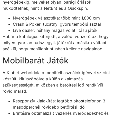
nyerőgépekig, melyeket olyan iparági óriások
működtetnek, mint a NetEnt és a Quickspin.
Nyerőgépek választéka: több mint 1,800 cím
Crash & Poker: tucatnyi gyors tempójú asztal
Live dealer: néhány magas volatilitású játék
Habár a katalógus kiterjedt, a valódi vonzerő az, hogy
milyen gyorsan tudsz egyik játékról a másikra váltani
anélkül, hogy menülabirintusban kellene navigálnod.
Mobilbarát Játék
A Kinbet weboldala a mobilfelhasználók igényei szerint
készült, kiküszöbölve a külön alkalmazás
szükségességét, miközben a betöltési idő rendkívül
rövid marad.
Reszponzív kialakítás: legtöbb okostelefonon 3
másodpercnél rövidebb betöltési idő
Érintésre optimalizált vezérlés nyerőgépekhez és