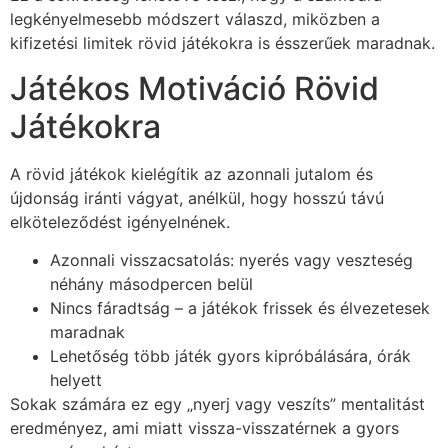
legkényelmesebb módszert válaszd, miközben a
kifizetési limitek rövid játékokra is ésszerűek maradnak.
Játékos Motiváció Rövid
Játékokra
A rövid játékok kielégítik az azonnali jutalom és
újdonság iránti vágyat, anélkül, hogy hosszú távú
elköteleződést igényelnének.
Azonnali visszacsatolás: nyerés vagy veszteség
néhány másodpercen belül
Nincs fáradtság – a játékok frissek és élvezetesek
maradnak
Lehetőség több játék gyors kipróbálására, órák
helyett
Sokak számára ez egy „nyerj vagy veszíts” mentalitást
eredményez, ami miatt vissza-visszatérnek a gyors