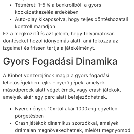
Tétméret: 1–5 % a bankrollból, a gyors
kockázatkezelés érdekében
Auto‑play kikapcsolva, hogy teljes döntéshozatali
kontroll maradjon
Ez a megközelítés azt jelenti, hogy folyamatosan
döntéseket hozol időnyomás alatt, ami fokozza az
izgalmat és frissen tartja a játékélményt.
Gyors Fogadási Dinamika
A Kinbet vonzerejének magja a gyors fogadási
lehetőségekben rejlik – nyerőgépek, amelyek
másodpercek alatt véget érnek, vagy crash játékok,
amelyek akár egy perc alatt befejeződhetnek.
Nyeremények 10x-től akár 1000x-ig egyetlen
pörgetésben
Crash játékok dinamikus szorzókkal, amelyek
drámaian megnövekedhetnek, mielőtt megnyomod