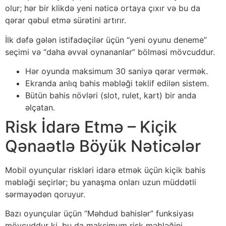
olur; hər bir klikdə yeni nəticə ortaya çıxır və bu da
qərar qəbul etmə sürətini artırır.
İlk dəfə gələn istifadəçilər üçün “yeni oyunu deneme”
seçimi və “daha əvvəl oynananlar” bölməsi mövcuddur.
Hər oyunda maksimum 30 saniyə qərar vermək.
Ekranda anlıq bahis məbləği təklif edilən sistem.
Bütün bahis növləri (slot, rulet, kart) bir anda
əlçatan.
Risk İdarə Etmə – Kiçik
Qənaətlə Böyük Nəticələr
Mobil oyunçular riskləri idarə etmək üçün kiçik bahis
məbləği seçirlər; bu yanaşma onları uzun müddətli
sərmayədən qoruyur.
Bazı oyunçular üçün “Məhdud bahislər” funksiyası
mövcuddur ki, bu da maksimum risk məbləğini