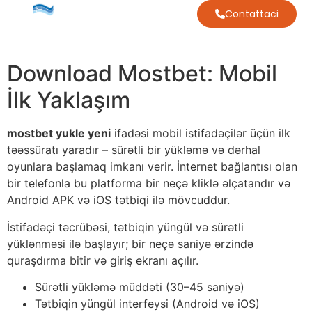
Contattaci
Download Mostbet: Mobil
İlk Yaklaşım
mostbet yukle yeni
ifadəsi mobil istifadəçilər üçün ilk
təəssüratı yaradır – sürətli bir yükləmə və dərhal
oyunlara başlamaq imkanı verir. İnternet bağlantısı olan
bir telefonla bu platforma bir neçə kliklə əlçatandır və
Android APK və iOS tətbiqi ilə mövcuddur.
İstifadəçi təcrübəsi, tətbiqin yüngül və sürətli
yüklənməsi ilə başlayır; bir neçə saniyə ərzində
quraşdırma bitir və giriş ekranı açılır.
Sürətli yükləmə müddəti (30–45 saniyə)
Tətbiqin yüngül interfeysi (Android və iOS)