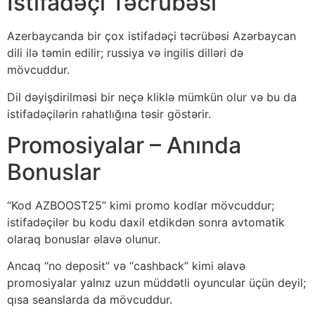
İstifadəçi Təcrübəsi
Azerbaycanda bir çox istifadəçi təcrübəsi Azərbaycan
dili ilə təmin edilir; russiya və ingilis dilləri də
mövcuddur.
Dil dəyişdirilməsi bir neçə kliklə mümkün olur və bu da
istifadəçilərin rahatlığına təsir göstərir.
Promosiyalar – Anında
Bonuslar
“Kod AZBOOST25” kimi promo kodlar mövcuddur;
istifadəçilər bu kodu daxil etdikdən sonra avtomatik
olaraq bonuslar əlavə olunur.
Ancaq “no deposit” və “cashback” kimi əlavə
promosiyalar yalnız uzun müddətli oyuncular üçün deyil;
qısa seanslarda da mövcuddur.