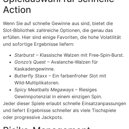
Action
Wenn Sie auf schnelle Gewinne aus sind, bietet die
Slot‑Bibliothek zahlreiche Optionen, die genau das
erfüllen. Hier sind einige Favoriten, die hohe Volatilität
und sofortige Ergebnisse liefern:
Starburst
– Klassische Walzen mit Free‑Spin‑Burst.
Gonzo’s Quest
– Avalanche‑Walzen für
Kaskadengewinne.
Butterfly Staxx
– Ein farbenfroher Slot mit
Wild‑Multiplikatoren.
Spicy Meatballs Megaways
– Riesiges
Gewinnpotenzial in einem einzigen Spin.
Jeder dieser Spiele erlaubt schnelle Einsatzanpassungen
und liefert Ergebnisse schneller als viele Tischspiele
oder progressive Jackpots.