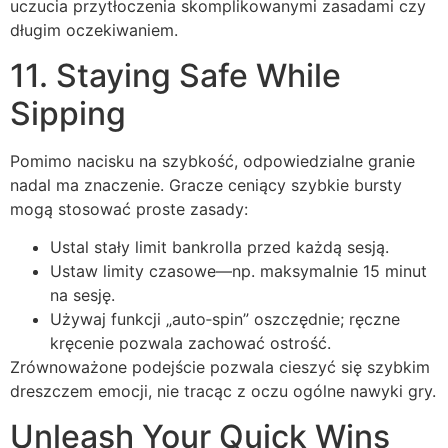
uczucia przytłoczenia skomplikowanymi zasadami czy
długim oczekiwaniem.
11. Staying Safe While
Sipping
Pomimo nacisku na szybkość, odpowiedzialne granie
nadal ma znaczenie. Gracze ceniący szybkie bursty
mogą stosować proste zasady:
Ustal stały limit bankrolla przed każdą sesją.
Ustaw limity czasowe—np. maksymalnie 15 minut
na sesję.
Używaj funkcji „auto‑spin” oszczędnie; ręczne
kręcenie pozwala zachować ostrość.
Zrównoważone podejście pozwala cieszyć się szybkim
dreszczem emocji, nie tracąc z oczu ogólne nawyki gry.
Unleash Your Quick Wins