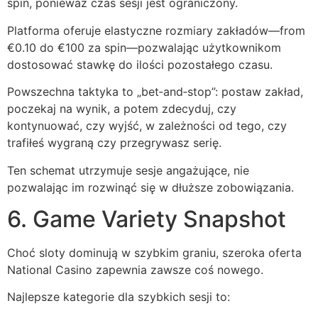
spin, ponieważ czas sesji jest ograniczony.
Platforma oferuje elastyczne rozmiary zakładów—from
€0.10 do €100 za spin—pozwalając użytkownikom
dostosować stawkę do ilości pozostałego czasu.
Powszechna taktyka to „bet‑and‑stop”: postaw zakład,
poczekaj na wynik, a potem zdecyduj, czy
kontynuować, czy wyjść, w zależności od tego, czy
trafiłeś wygraną czy przegrywasz serię.
Ten schemat utrzymuje sesje angażujące, nie
pozwalając im rozwinąć się w dłuższe zobowiązania.
6. Game Variety Snapshot
Choć sloty dominują w szybkim graniu, szeroka oferta
National Casino zapewnia zawsze coś nowego.
Najlepsze kategorie dla szybkich sesji to: