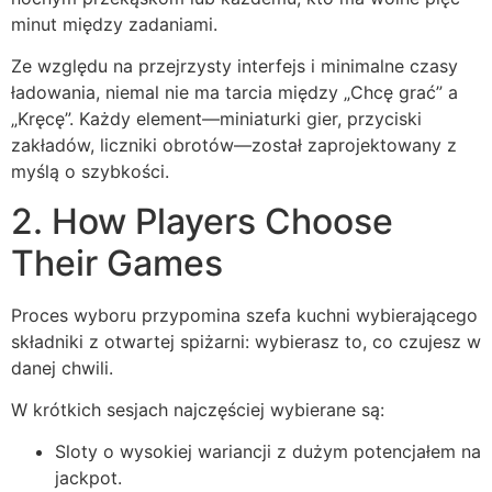
minut między zadaniami.
Ze względu na przejrzysty interfejs i minimalne czasy
ładowania, niemal nie ma tarcia między „Chcę grać” a
„Kręcę”. Każdy element—miniaturki gier, przyciski
zakładów, liczniki obrotów—został zaprojektowany z
myślą o szybkości.
2. How Players Choose
Their Games
Proces wyboru przypomina szefa kuchni wybierającego
składniki z otwartej spiżarni: wybierasz to, co czujesz w
danej chwili.
W krótkich sesjach najczęściej wybierane są:
Sloty o wysokiej wariancji z dużym potencjałem na
jackpot.