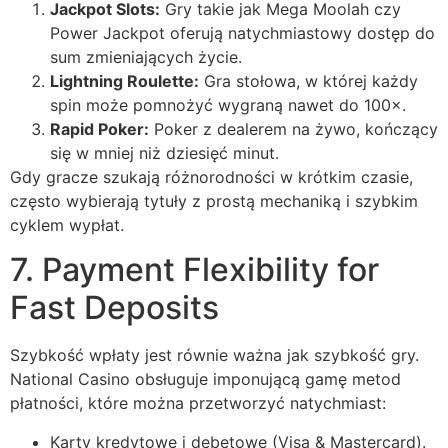
Jackpot Slots:
Gry takie jak Mega Moolah czy
Power Jackpot oferują natychmiastowy dostęp do
sum zmieniających życie.
Lightning Roulette:
Gra stołowa, w której każdy
spin może pomnożyć wygraną nawet do 100×.
Rapid Poker:
Poker z dealerem na żywo, kończący
się w mniej niż dziesięć minut.
Gdy gracze szukają różnorodności w krótkim czasie,
często wybierają tytuły z prostą mechaniką i szybkim
cyklem wypłat.
7. Payment Flexibility for
Fast Deposits
Szybkość wpłaty jest równie ważna jak szybkość gry.
National Casino obsługuje imponującą gamę metod
płatności, które można przetworzyć natychmiast:
Karty kredytowe i debetowe (Visa & Mastercard).