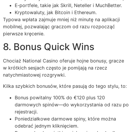
E‑portfele, takie jak Skrill, Neteller i MuchBetter.
Kryptowaluty, jak Bitcoin i Ethereum.
Typowa wpłata zajmuje mniej niż minutę na aplikacji
mobilnej, pozwalając graczom od razu rozpocząć
pierwsze kręcenie.
8. Bonus Quick Wins
Chociaż National Casino oferuje hojne bonusy, gracze
w krótkich sesjach często je pomijają na rzecz
natychmiastowej rozgrywki.
Kilka szybkich bonusów, które pasują do tego stylu, to:
Bonus powitalny 100% do €120 plus 120
darmowych spinów—do wykorzystania od razu po
rejestracji.
Poniedziałkowe darmowe spiny, które można
odebrać jednym kliknięciem.