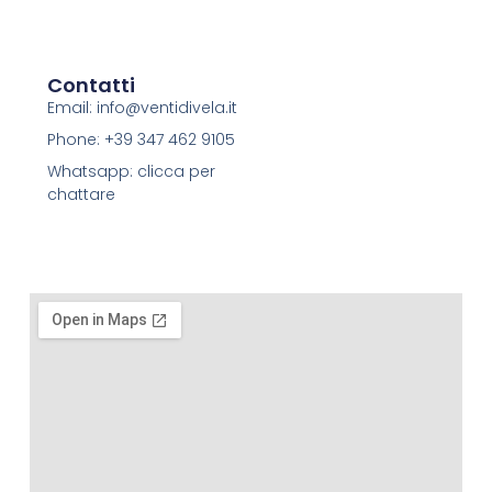
Contatti
Email: info@ventidivela.it
Phone: +39 347 462 9105
Whatsapp: clicca per
chattare