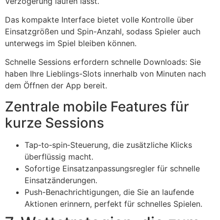
Verzögerung laufen lässt.
Das kompakte Interface bietet volle Kontrolle über
Einsatzgrößen und Spin-Anzahl, sodass Spieler auch
unterwegs im Spiel bleiben können.
Schnelle Sessions erfordern schnelle Downloads: Sie
haben Ihre Lieblings-Slots innerhalb von Minuten nach
dem Öffnen der App bereit.
Zentrale mobile Features für
kurze Sessions
Tap‑to‑spin‑Steuerung, die zusätzliche Klicks
überflüssig macht.
Sofortige Einsatzanpassungsregler für schnelle
Einsatzänderungen.
Push-Benachrichtigungen, die Sie an laufende
Aktionen erinnern, perfekt für schnelles Spielen.