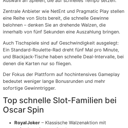
Auswahl an Spielen, die auf schnelles Tempo setzen.
Zentrale Anbieter wie NetEnt und Pragmatic Play stellen
eine Reihe von Slots bereit, die schnelle Gewinne
belohnen – denken Sie an drehende Walzen, die
innerhalb von fünf Sekunden eine Auszahlung bringen.
Auch Tischspiele sind auf Geschwindigkeit ausgelegt:
Ein Standard-Roulette-Rad dreht fünf Mal pro Minute,
und Blackjack-Tische haben schnelle Deal-Intervalle, bei
denen die Karten nur so fliegen.
Der Fokus der Plattform auf hochintensives Gameplay
bedeutet weniger lange Bonusrunden und mehr
sofortige Gewinntrigger.
Top schnelle Slot-Familien bei
Oscar Spin
Royal Joker
– Klassische Walzenaktion mit