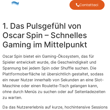
Contattaci
1. Das Pulsgefühl von
Oscar Spin – Schnelles
Gaming im Mittelpunkt
Oscar Spin bietet ein Gaming-Ökosystem, das für
Spieler entwickelt wurde, die Geschwindigkeit und
Spannung bei jedem Spin oder Shuffle suchen. Die
Plattformoberfläche ist übersichtlich gestaltet, sodass
ein neuer Nutzer innerhalb von Sekunden an eine Slot-
Maschine oder einen Roulette-Tisch gelangen kann,
ohne durch Menüs zu suchen oder auf Seitenladezeiten
zu warten.
Da das Nutzererlebnis auf kurze, hochintensive Sessions