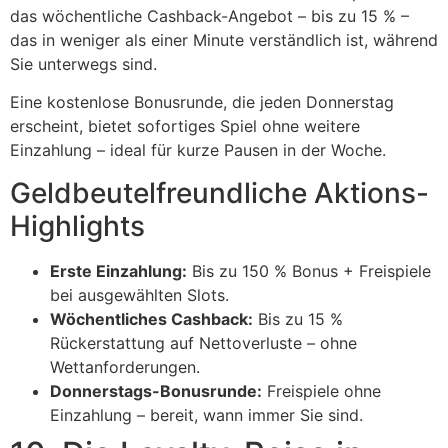
das wöchentliche Cashback-Angebot – bis zu 15 % –
das in weniger als einer Minute verständlich ist, während
Sie unterwegs sind.
Eine kostenlose Bonusrunde, die jeden Donnerstag
erscheint, bietet sofortiges Spiel ohne weitere
Einzahlung – ideal für kurze Pausen in der Woche.
Geldbeutelfreundliche Aktions-
Highlights
Erste Einzahlung:
Bis zu 150 % Bonus + Freispiele
bei ausgewählten Slots.
Wöchentliches Cashback:
Bis zu 15 %
Rückerstattung auf Nettoverluste – ohne
Wettanforderungen.
Donnerstags-Bonusrunde:
Freispiele ohne
Einzahlung – bereit, wann immer Sie sind.