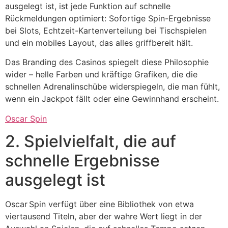
ausgelegt ist, ist jede Funktion auf schnelle
Rückmeldungen optimiert: Sofortige Spin-Ergebnisse
bei Slots, Echtzeit-Kartenverteilung bei Tischspielen
und ein mobiles Layout, das alles griffbereit hält.
Das Branding des Casinos spiegelt diese Philosophie
wider – helle Farben und kräftige Grafiken, die die
schnellen Adrenalinschübe widerspiegeln, die man fühlt,
wenn ein Jackpot fällt oder eine Gewinnhand erscheint.
Oscar Spin
2. Spielvielfalt, die auf
schnelle Ergebnisse
ausgelegt ist
Oscar Spin verfügt über eine Bibliothek von etwa
viertausend Titeln, aber der wahre Wert liegt in der