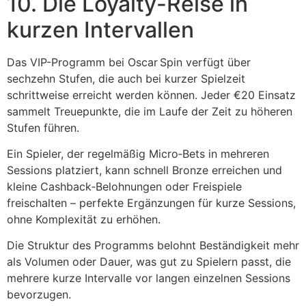
10. Die Loyalty-Reise in
kurzen Intervallen
Das VIP-Programm bei Oscar Spin verfügt über
sechzehn Stufen, die auch bei kurzer Spielzeit
schrittweise erreicht werden können. Jeder €20 Einsatz
sammelt Treuepunkte, die im Laufe der Zeit zu höheren
Stufen führen.
Ein Spieler, der regelmäßig Micro‑Bets in mehreren
Sessions platziert, kann schnell Bronze erreichen und
kleine Cashback‑Belohnungen oder Freispiele
freischalten – perfekte Ergänzungen für kurze Sessions,
ohne Komplexität zu erhöhen.
Die Struktur des Programms belohnt Beständigkeit mehr
als Volumen oder Dauer, was gut zu Spielern passt, die
mehrere kurze Intervalle vor langen einzelnen Sessions
bevorzugen.