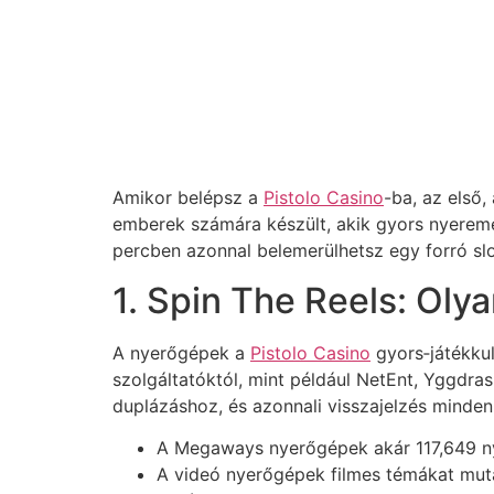
Amikor belépsz a
Pistolo Casino
-ba, az első
emberek számára készült, akik gyors nyerem
percben azonnal belemerülhetsz egy forró slo
1. Spin The Reels: Oly
A nyerőgépek a
Pistolo Casino
gyors‑játékkul
szolgáltatóktól, mint például NetEnt, Yggdr
duplázáshoz, és azonnali visszajelzés minde
A Megaways nyerőgépek akár 117,649 nye
A videó nyerőgépek filmes témákat muta