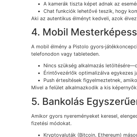
A kamerák tiszta képet adnak az esemén
Chat funkciók lehetővé teszik, hogy kom
Aki az autentikus élményt kedveli, azok élve
4. Mobil Mesterképess
A mobil élmény a Pistolo gyors‑játékkoncepció
telefonodon vagy tableteden.
Nincs szükség alkalmazás letöltésére—c
Érintővezérlők optimalizálva egykezes j
Push értesítések figyelmeztetnek, amiko
Mivel a felület alkalmazkodik a kis képernyő
5. Bankolás Egyszerűe
Amikor gyors nyereményeket keresel, elenged
fizetési módokat.
Kryptovaluták (Bitcoin, Ethereum) máso