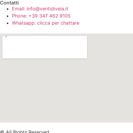
Contatti
Email: info@ventidivela.it
Phone: +39 347 462 9105
Whatsapp: clicca per chattare
© All Rights Reserved.