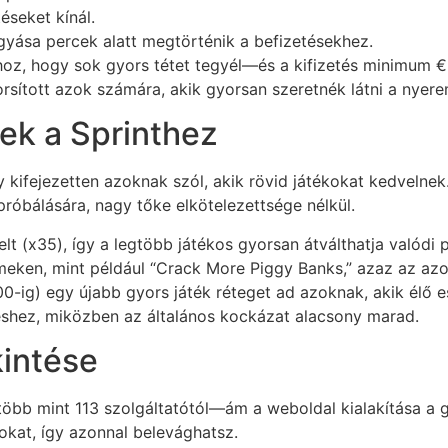
téseket kínál.
yása percek alatt megtörténik a befizetésekhez.
hoz, hogy sok gyors tétet tegyél—és a kifizetés minimum
sított azok számára, akik gyorsan szeretnék látni a nyere
nek a Sprinthez
y kifejezetten azoknak szól, akik rövid játékokat kedveln
róbálására, nagy tőke elkötelezettsége nélkül.
 (x35), így a legtöbb játékos gyorsan átválthatja valódi 
eken, mint például “Crack More Piggy Banks,” azaz az azon
0-ig) egy újabb gyors játék réteget ad azoknak, akik élő
zéshez, miközben az általános kockázat alacsony marad.
kintése
 több mint 113 szolgáltatótól—ám a weboldal kialakítása a 
okat, így azonnal belevághatsz.