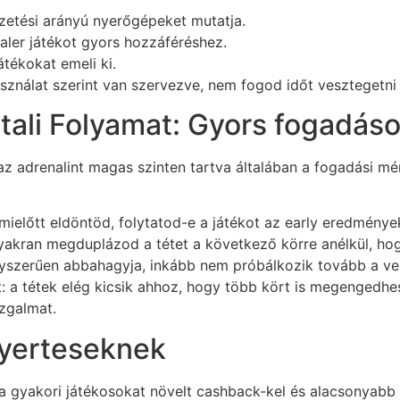
izetési arányú nyerőgépeket mutatja.
ealer játékot gyors hozzáféréshez.
átékokat emeli ki.
sználat szerint van szervezve, nem fogod időt vesztegetn
tali Folyamat: Gyors fogadás
 adrenalint magas szinten tartva általában a fogadási mére
mielőtt eldöntöd, folytatod-e a játékot az early eredmények
 gyakran megduplázod a tétet a következő körre anélkül, ho
yszerűen abbahagyja, inkább nem próbálkozik tovább a ve
at: a tétek elég kicsik ahhoz, hogy több kört is megengedh
izgalmat.
Nyerteseknek
a gyakori játékosokat növelt cashback-kel és alacsonyabb k