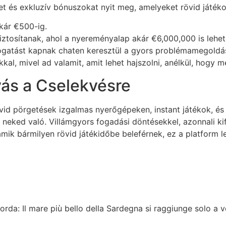
et és exkluzív bónuszokat nyit meg, amelyeket rövid játéko
akár €500-ig.
ztosítanak, ahol a nyereményalap akár €6,000,000 is lehet
ogatást kapnak chaten keresztül a gyors problémamegoldá
al, mivel ad valamit, amit lehet hajszolni, anélkül, hogy 
vás a Cselekvésre
rövid pörgetések izgalmas nyerőgépeken, instant játékok, 
ked való. Villámgyors fogadási döntésekkel, azonnali kif
mik bármilyen rövid játékidőbe beleférnek, ez a platform le
orda: Il mare più bello della Sardegna si raggiunge solo a ve