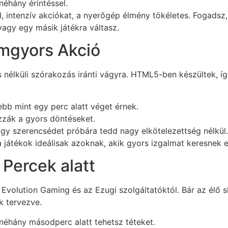
éhány érintéssel.
d, intenzív akciókat, a nyerőgép élmény tökéletes. Fogadsz,
vagy egy másik játékra váltasz.
ámgyors Akció
 nélküli szórakozás iránti vágyra. HTML5-ben készültek, íg
bb mint egy perc alatt véget érnek.
zzák a gyors döntéseket.
ogy szerencsédet próbára tedd nagy elkötelezettség nélkül.
 a játékok ideálisak azoknak, akik gyors izgalmat keresne
 Percek alatt
z Evolution Gaming és az Ezugi szolgáltatóktól. Bár az élő
k tervezve.
 néhány másodperc alatt tehetsz téteket.