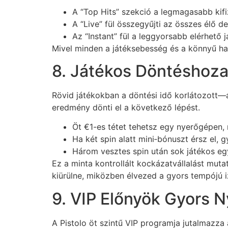
A “Top Hits” szekció a legmagasabb kif
A “Live” fül összegyűjti az összes élő d
Az “Instant” fül a leggyorsabb elérhető j
Mivel minden a játéksebesség és a könnyű ha
8. Játékos Döntéshoza
Rövid játékokban a döntési idő korlátozott—az
eredmény dönti el a következő lépést.
Öt €1-es tétet tehetsz egy nyerőgépen, 
Ha két spin alatt mini‑bónuszt érsz el,
Három vesztes spin után sok játékos eg
Ez a minta kontrollált kockázatvállalást mut
kiürülne, miközben élvezed a gyors tempójú 
9. VIP Előnyök Gyors 
A Pistolo öt szintű VIP programja jutalmazza 