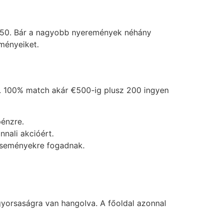
 €50. Bár a nagyobb nyeremények néhány
ményeiket.
ek. 100% match akár €500-ig plusz 200 ingyen
pénzre.
nali akcióért.
 eseményekre fogadnak.
gyorsaságra van hangolva. A főoldal azonnal