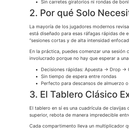
Sin carretes giratorios ni rondas de bon
2. Por qué Solo Neces
La mayoría de los jugadores modernos revisa
está diseñado para esas ráfagas rápidas de en
“sesiones cortas y de alta intensidad enfocad
En la práctica, puedes comenzar una sesión 
involucrado porque no hay que esperar a una l
Decisiones rápidas: Apuesta → Drop → 
Sin tiempo de espera entre rondas
Perfecto para descansos de almuerzo 
3. El Tablero Clásico E
El tablero en sí es una cuadrícula de clavija
superior, rebota de manera impredecible entre
Cada compartimento lleva un multiplicador q