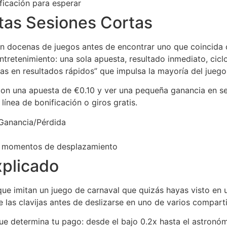
ificación para esperar
itas Sesiones Cortas
n docenas de juegos antes de encontrar uno que coincida c
tretenimiento: una sola apuesta, resultado inmediato, ciclo
as en resultados rápidos” que impulsa la mayoría del juego
con una apuesta de €0.10 y ver una pequeña ganancia en s
ínea de bonificación o giros gratis.
Ganancia/Pérdida
o momentos de desplazamiento
xplicado
s que imitan un juego de carnaval que quizás hayas visto en 
 las clavijas antes de deslizarse en uno de varios comparti
ue determina tu pago: desde el bajo 0.2x hasta el astronó