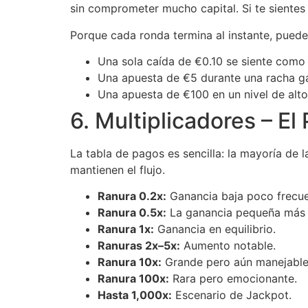
sin comprometer mucho capital. Si te sientes
Porque cada ronda termina al instante, puede
Una sola caída de €0.10 se siente como 
Una apuesta de €5 durante una racha g
Una apuesta de €100 en un nivel de alt
6. Multiplicadores – E
La tabla de pagos es sencilla: la mayoría de 
mantienen el flujo.
Ranura 0.2x:
Ganancia baja poco frecue
Ranura 0.5x:
La ganancia pequeña más
Ranura 1x:
Ganancia en equilibrio.
Ranuras 2x–5x:
Aumento notable.
Ranura 10x:
Grande pero aún manejable
Ranura 100x:
Rara pero emocionante.
Hasta 1,000x:
Escenario de Jackpot.