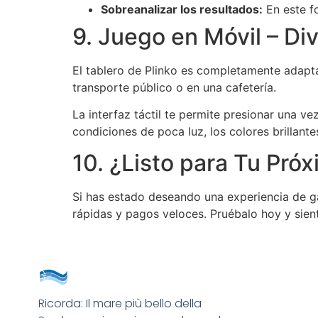
Sobreanalizar los resultados:
En este fo
9. Juego en Móvil – Di
El tablero de Plinko es completamente adapt
transporte público o en una cafetería.
La interfaz táctil te permite presionar una v
condiciones de poca luz, los colores brillant
10. ¿Listo para Tu Pró
Si has estado deseando una experiencia de ga
rápidas y pagos veloces. Pruébalo hoy y sien
Ricorda: Il mare più bello della