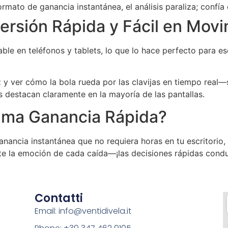
rmato de ganancia instantánea, el análisis paraliza; confía
versión Rápida y Fácil en Mov
able en teléfonos y tablets, lo que lo hace perfecto para
ez y ver cómo la bola rueda por las clavijas en tiempo real
es destacan claramente en la mayoría de las pantallas.
xima Ganancia Rápida?
nancia instantánea que no requiera horas en tu escritorio,
te la emoción de cada caída—¡las decisiones rápidas condu
Contatti
Email: info@ventidivela.it