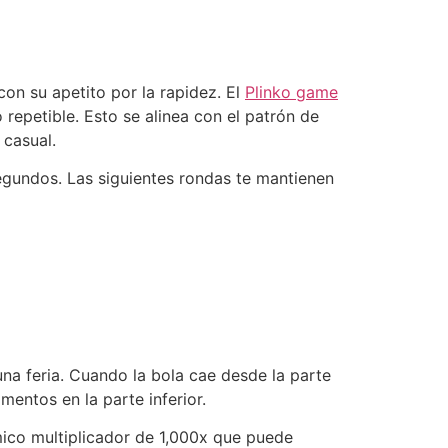
on su apetito por la rapidez. El
Plinko game
 repetible. Esto se alinea con el patrón de
 casual.
egundos. Las siguientes rondas te mantienen
una feria. Cuando la bola cae desde la parte
mentos en la parte inferior.
mico multiplicador de 1,000x que puede