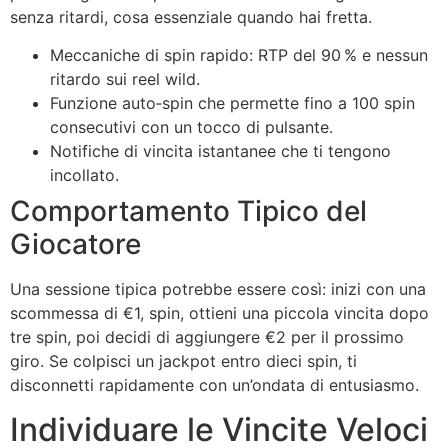
senza ritardi, cosa essenziale quando hai fretta.
Meccaniche di spin rapido: RTP del 90 % e nessun
ritardo sui reel wild.
Funzione auto‑spin che permette fino a 100 spin
consecutivi con un tocco di pulsante.
Notifiche di vincita istantanee che ti tengono
incollato.
Comportamento Tipico del
Giocatore
Una sessione tipica potrebbe essere così: inizi con una
scommessa di €1, spin, ottieni una piccola vincita dopo
tre spin, poi decidi di aggiungere €2 per il prossimo
giro. Se colpisci un jackpot entro dieci spin, ti
disconnetti rapidamente con un’ondata di entusiasmo.
Individuare le Vincite Veloci