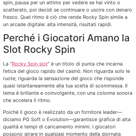
spin, pausa per un attimo per vedere se hai vinto o
scatterato, poi decidi se continuare o uscire con denaro
fresco. Quel ritmo è ciò che rende Rocky Spin simile a
un arcade digitale: alta intensità, risultati rapidi.
Perché i Giocatori Amano la
Slot Rocky Spin
La “
Rocky Spin slot
” è un titolo di punta che incarna
l’etica del gioco rapido del casinò. Non riguarda solo le
ruote; riguarda la sensazione del gioco che risponde
quasi istantaneamente alla tua scelta di scommessa. Il
tema è brillante e coinvolgente, con una colonna sonora
che accelera il ritmo.
Poiché il gioco è realizzato da un fornitore leader—
diciamo PG Soft o Evolution—garantisce grafica di alta
qualità e tempi di caricamento minimi. I giocatori
possono girare in qualsiasi momento della giornata