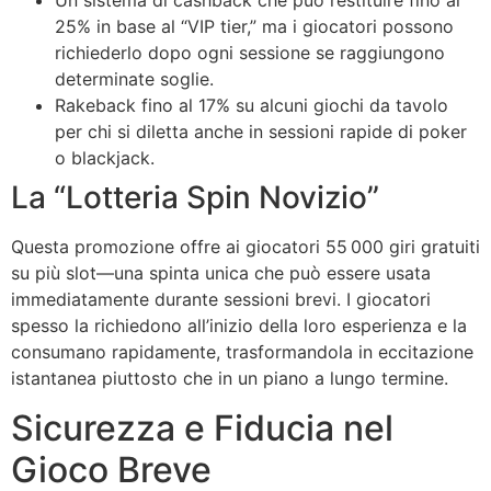
Un sistema di cashback che può restituire fino al
25% in base al “VIP tier,” ma i giocatori possono
richiederlo dopo ogni sessione se raggiungono
determinate soglie.
Rakeback fino al 17% su alcuni giochi da tavolo
per chi si diletta anche in sessioni rapide di poker
o blackjack.
La “Lotteria Spin Novizio”
Questa promozione offre ai giocatori 55 000 giri gratuiti
su più slot—una spinta unica che può essere usata
immediatamente durante sessioni brevi. I giocatori
spesso la richiedono all’inizio della loro esperienza e la
consumano rapidamente, trasformandola in eccitazione
istantanea piuttosto che in un piano a lungo termine.
Sicurezza e Fiducia nel
Gioco Breve