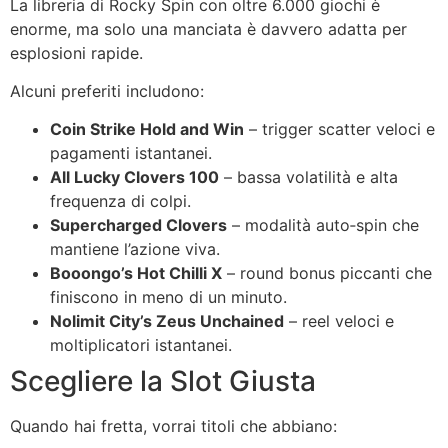
La libreria di Rocky Spin con oltre 6.000 giochi è
enorme, ma solo una manciata è davvero adatta per
esplosioni rapide.
Alcuni preferiti includono:
Coin Strike Hold and Win
– trigger scatter veloci e
pagamenti istantanei.
All Lucky Clovers 100
– bassa volatilità e alta
frequenza di colpi.
Supercharged Clovers
– modalità auto‑spin che
mantiene l’azione viva.
Booongo’s Hot Chilli X
– round bonus piccanti che
finiscono in meno di un minuto.
Nolimit City’s Zeus Unchained
– reel veloci e
moltiplicatori istantanei.
Scegliere la Slot Giusta
Quando hai fretta, vorrai titoli che abbiano: