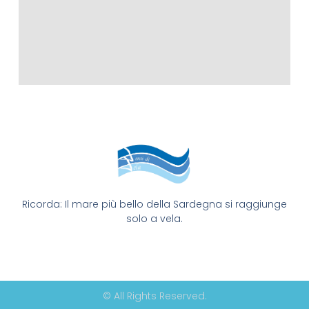
Ricorda: Il mare più bello della Sardegna si raggiunge
solo a vela.​
© All Rights Reserved.