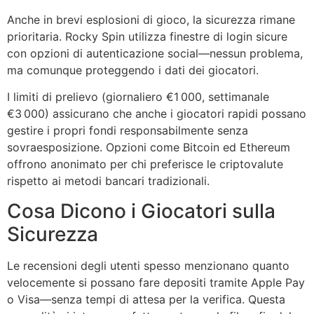
Anche in brevi esplosioni di gioco, la sicurezza rimane
prioritaria. Rocky Spin utilizza finestre di login sicure
con opzioni di autenticazione social—nessun problema,
ma comunque proteggendo i dati dei giocatori.
I limiti di prelievo (giornaliero €1 000, settimanale
€3 000) assicurano che anche i giocatori rapidi possano
gestire i propri fondi responsabilmente senza
sovraesposizione. Opzioni come Bitcoin ed Ethereum
offrono anonimato per chi preferisce le criptovalute
rispetto ai metodi bancari tradizionali.
Cosa Dicono i Giocatori sulla
Sicurezza
Le recensioni degli utenti spesso menzionano quanto
velocemente si possano fare depositi tramite Apple Pay
o Visa—senza tempi di attesa per la verifica. Questa