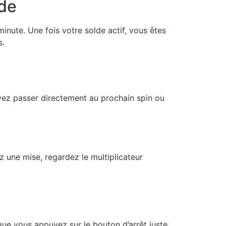
de
nute. Une fois votre solde actif, vous êtes
s.
ouvez passer directement au prochain spin ou
z une mise, regardez le multiplicateur
que vous appuyez sur le bouton d’arrêt juste