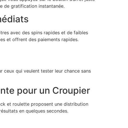
 de gratification instantanée.
médiats
tres avec des spins rapides et de faibles
s et offrent des paiements rapides.
r ceux qui veulent tester leur chance sans
ente pour un Croupier
ck et roulette proposent une distribution
 résultats en quelques secondes.