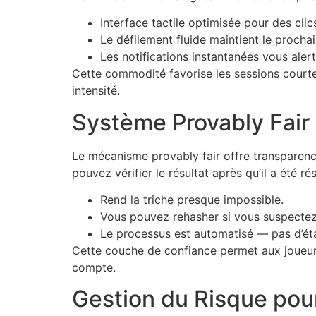
Interface tactile optimisée pour des clic
Le défilement fluide maintient le procha
Les notifications instantanées vous alert
Cette commodité favorise les sessions courte
intensité.
Système Provably Fair 
Le mécanisme provably fair offre transparenc
pouvez vérifier le résultat après qu’il a été rés
Rend la triche presque impossible.
Vous pouvez rehasher si vous suspectez 
Le processus est automatisé — pas d’ét
Cette couche de confiance permet aux joueurs 
compte.
Gestion du Risque pou