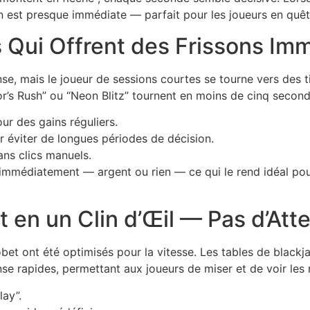
n est presque immédiate — parfait pour les joueurs en quête
s Qui Offrent des Frissons Im
e, mais le joueur de sessions courtes se tourne vers des ti
s Rush” ou “Neon Blitz” tournent en moins de cinq seconde
our des gains réguliers.
r éviter de longues périodes de décision.
sans clics manuels.
 immédiatement — argent ou rien — ce qui le rend idéal pou
t en un Clin d’Œil — Pas d’Att
et ont été optimisés pour la vitesse. Les tables de blackja
se rapides, permettant aux joueurs de miser et de voir les
lay”.