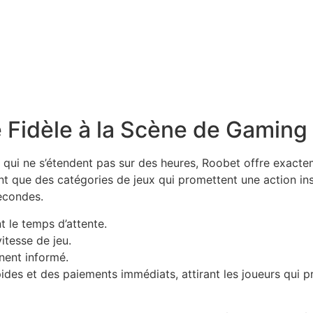
 Fidèle à la Scène de Gaming 
qui ne s’étendent pas sur des heures, Roobet offre exacteme
 que des catégories de jeux qui promettent une action inst
econdes.
 le temps d’attente.
itesse de jeu.
nent informé.
es et des paiements immédiats, attirant les joueurs qui priv