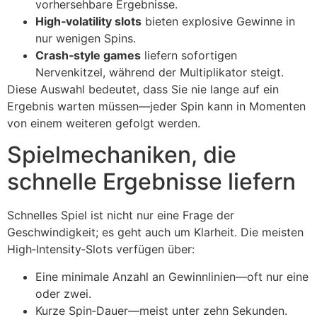
vorhersehbare Ergebnisse.
High‑volatility slots
bieten explosive Gewinne in
nur wenigen Spins.
Crash‑style games
liefern sofortigen
Nervenkitzel, während der Multiplikator steigt.
Diese Auswahl bedeutet, dass Sie nie lange auf ein
Ergebnis warten müssen—jeder Spin kann in Momenten
von einem weiteren gefolgt werden.
Spielmechaniken, die
schnelle Ergebnisse liefern
Schnelles Spiel ist nicht nur eine Frage der
Geschwindigkeit; es geht auch um Klarheit. Die meisten
High‑Intensity‑Slots verfügen über:
Eine minimale Anzahl an Gewinnlinien—oft nur eine
oder zwei.
Kurze Spin‑Dauer—meist unter zehn Sekunden.