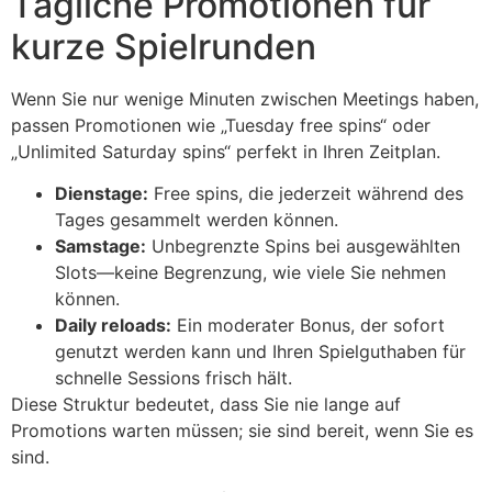
Tägliche Promotionen für
kurze Spielrunden
Wenn Sie nur wenige Minuten zwischen Meetings haben,
passen Promotionen wie „Tuesday free spins“ oder
„Unlimited Saturday spins“ perfekt in Ihren Zeitplan.
Dienstage:
Free spins, die jederzeit während des
Tages gesammelt werden können.
Samstage:
Unbegrenzte Spins bei ausgewählten
Slots—keine Begrenzung, wie viele Sie nehmen
können.
Daily reloads:
Ein moderater Bonus, der sofort
genutzt werden kann und Ihren Spielguthaben für
schnelle Sessions frisch hält.
Diese Struktur bedeutet, dass Sie nie lange auf
Promotions warten müssen; sie sind bereit, wenn Sie es
sind.