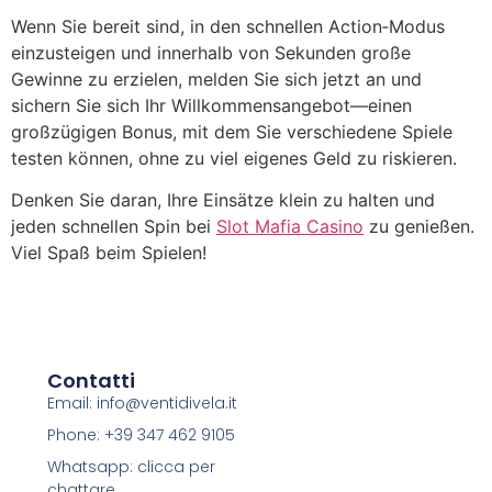
Wenn Sie bereit sind, in den schnellen Action‑Modus
einzusteigen und innerhalb von Sekunden große
Gewinne zu erzielen, melden Sie sich jetzt an und
sichern Sie sich Ihr Willkommensangebot—einen
großzügigen Bonus, mit dem Sie verschiedene Spiele
testen können, ohne zu viel eigenes Geld zu riskieren.
Denken Sie daran, Ihre Einsätze klein zu halten und
jeden schnellen Spin bei
Slot Mafia Casino
zu genießen.
Viel Spaß beim Spielen!
Contatti
Email: info@ventidivela.it
Phone: +39 347 462 9105
Whatsapp: clicca per
chattare