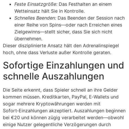
Feste Einsatzgröße:
Das Festhalten an einem
Wetteinsatz hält Sie in Kontrolle.
Schnelles Beenden:
Das Beenden der Session nach
einer Reihe von Spins—oder nach Erreichen eines
Zielgewinns—stellt sicher, dass Sie sich nicht
übernehmen.
Dieser disziplinierte Ansatz hält den Adrenalinspiegel
hoch, ohne dass Verluste außer Kontrolle geraten.
Sofortige Einzahlungen und
schnelle Auszahlungen
Die Seite erkennt, dass Spieler schnell an ihre Gelder
kommen müssen. Kreditkarten, PayPal, E‑Wallets und
sogar mehrere Kryptowährungen werden mit
Sofort‑Einzahlungen akzeptiert. Auszahlungen beginnen
bei €20 und können zügig verarbeitet werden—obwohl
einige Nutzer gelegentliche Verzögerungen durch