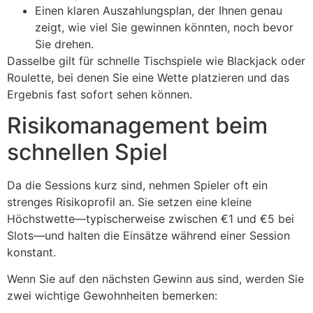
Einen klaren Auszahlungsplan, der Ihnen genau
zeigt, wie viel Sie gewinnen könnten, noch bevor
Sie drehen.
Dasselbe gilt für schnelle Tischspiele wie Blackjack oder
Roulette, bei denen Sie eine Wette platzieren und das
Ergebnis fast sofort sehen können.
Risikomanagement beim
schnellen Spiel
Da die Sessions kurz sind, nehmen Spieler oft ein
strenges Risikoprofil an. Sie setzen eine kleine
Höchstwette—typischerweise zwischen €1 und €5 bei
Slots—und halten die Einsätze während einer Session
konstant.
Wenn Sie auf den nächsten Gewinn aus sind, werden Sie
zwei wichtige Gewohnheiten bemerken: