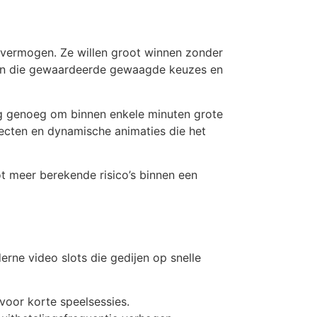
svermogen. Ze willen groot winnen zonder
den die gewaardeerde gewaagde keuzes en
oog genoeg om binnen enkele minuten grote
fecten en dynamische animaties die het
ot meer berekende risico’s binnen een
rne video slots die gedijen op snelle
 voor korte speelsessies.