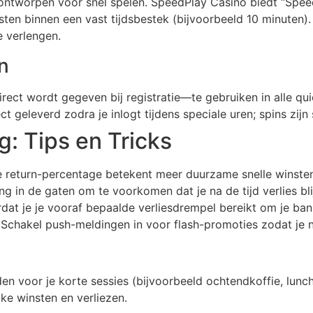
 ontworpen voor snel spelen. SpeedPlay Casino biedt “Spee
ten binnen een vast tijdsbestek (bijvoorbeeld 10 minuten
e verlengen.
n
irect wordt gegeven bij registratie—te gebruiken in alle qui
ct geleverd zodra je inlogt tijdens speciale uren; spins zij
g: Tips en Tricks
e return-percentage betekent meer duurzame snelle winste
ing in de gaten om te voorkomen dat je na de tijd verlies bli
rdat je je vooraf bepaalde verliesdrempel bereikt om je ba
 Schakel push-meldingen in voor flash-promoties zodat je n
tijden voor je korte sessies (bijvoorbeeld ochtendkoffie, l
ke winsten en verliezen.