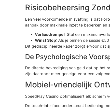
Risicobeheersing Zond
Een veel voorkomende misvatting is dat korte
aanpak door maximale inzet te beperken en sn
Verliesdrempel
: Stel een maximumverli
Winst Stop
: Als je binnen de sessie €50
Dit gedisciplineerde kader zorgt ervoor dat 
De Psychologische Voors
De directe bevrediging van geld dat op het s
zijn daardoor meer geneigd voor een volgende
Mobiel‑vriendelijk On
SpeedPlay Casino optimaliseert elk scherm vo
De touch-interface ondersteunt bediening met