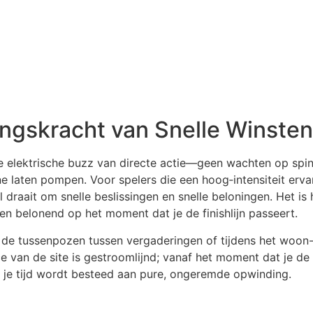
ingskracht van Snelle Winsten
de elektrische buzz van directe actie—geen wachten op spinr
ne laten pompen. Voor spelers die een hoog‑intensiteit erv
draait om snelle beslissingen en snelle beloningen. Het is
 en belonend op het moment dat je de finishlijn passeert.
n de tussenpozen tussen vergaderingen of tijdens het woo
ce van de site is gestroomlijnd; vanaf het moment dat je de 
at je tijd wordt besteed aan pure, ongeremde opwinding.