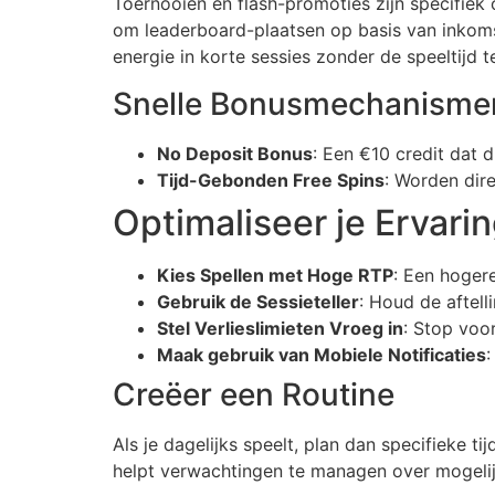
Toernooien en flash-promoties zijn specifiek
om leaderboard-plaatsen op basis van inkoms
energie in korte sessies zonder de speeltijd t
Snelle Bonusmechanisme
No Deposit Bonus
: Een €10 credit dat d
Tijd-Gebonden Free Spins
: Worden dire
Optimaliseer je Ervarin
Kies Spellen met Hoge RTP
: Een hoger
Gebruik de Sessieteller
: Houd de aftell
Stel Verlieslimieten Vroeg in
: Stop voo
Maak gebruik van Mobiele Notificaties
:
Creëer een Routine
Als je dagelijks speelt, plan dan specifieke 
helpt verwachtingen te managen over mogelij