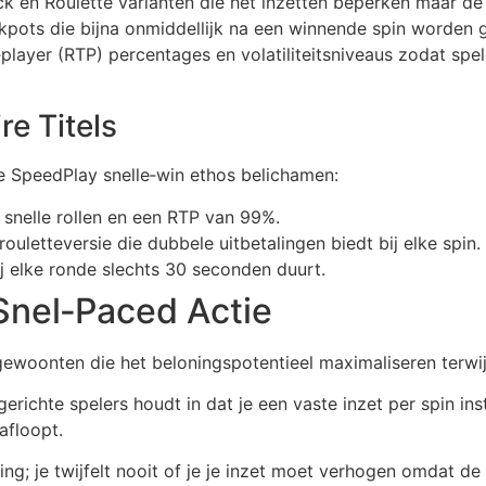
ck en Roulette varianten die het inzetten beperken maar de 
kpots die bijna onmiddellijk na een winnende spin worden g
layer (RTP) percentages en volatiliteitsniveaus zodat spel
re Titels
e SpeedPlay snelle‑win ethos belichamen:
 snelle rollen en een RTP van 99%.
ouletteversie die dubbele uitbetalingen biedt bij elke spin.
j elke ronde slechts 30 seconden duurt.
Snel‑Paced Actie
ewoonten die het beloningspotentieel maximaliseren terwijl d
erichte spelers houdt in dat je een vaste inzet per spin ins
 afloopt.
ng; je twijfelt nooit of je je inzet moet verhogen omdat d