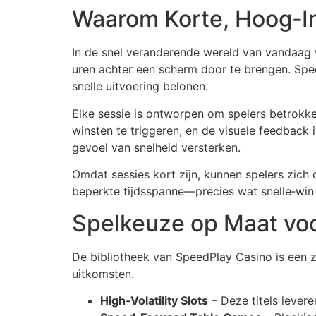
Waarom Korte, Hoog‑In
In de snel veranderende wereld van vandaag 
uren achter een scherm door te brengen. Sp
snelle uitvoering belonen.
Elke sessie is ontworpen om spelers betrokke
winsten te triggeren, en de visuele feedback
gevoel van snelheid versterken.
Omdat sessies kort zijn, kunnen spelers zich
beperkte tijdsspanne—precies wat snelle‑win 
Spelkeuze op Maat voo
De bibliotheek van SpeedPlay Casino is een z
uitkomsten.
High‑Volatility Slots
– Deze titels levere