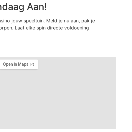
andaag Aan!
ino jouw speeltuin. Meld je nu aan, pak je
orpen. Laat elke spin directe voldoening