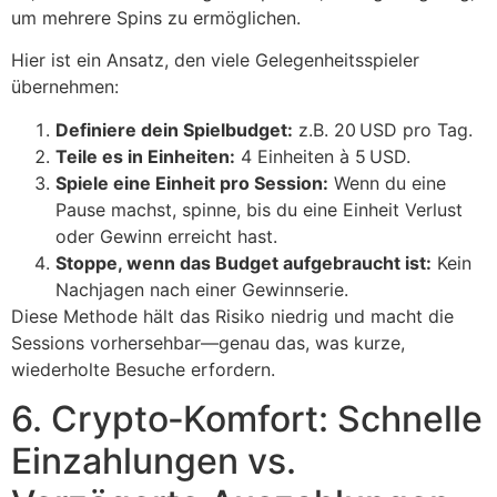
um mehrere Spins zu ermöglichen.
Hier ist ein Ansatz, den viele Gelegenheitsspieler
übernehmen:
Definiere dein Spielbudget:
z.B. 20 USD pro Tag.
Teile es in Einheiten:
4 Einheiten à 5 USD.
Spiele eine Einheit pro Session:
Wenn du eine
Pause machst, spinne, bis du eine Einheit Verlust
oder Gewinn erreicht hast.
Stoppe, wenn das Budget aufgebraucht ist:
Kein
Nachjagen nach einer Gewinnserie.
Diese Methode hält das Risiko niedrig und macht die
Sessions vorhersehbar—genau das, was kurze,
wiederholte Besuche erfordern.
6. Crypto‑Komfort: Schnelle
Einzahlungen vs.