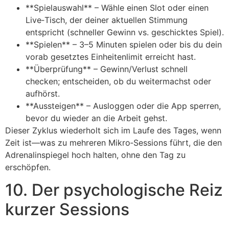
**Spielauswahl** – Wähle einen Slot oder einen
Live‑Tisch, der deiner aktuellen Stimmung
entspricht (schneller Gewinn vs. geschicktes Spiel).
**Spielen** – 3–5 Minuten spielen oder bis du dein
vorab gesetztes Einheitenlimit erreicht hast.
**Überprüfung** – Gewinn/Verlust schnell
checken; entscheiden, ob du weitermachst oder
aufhörst.
**Aussteigen** – Ausloggen oder die App sperren,
bevor du wieder an die Arbeit gehst.
Dieser Zyklus wiederholt sich im Laufe des Tages, wenn
Zeit ist—was zu mehreren Mikro‑Sessions führt, die den
Adrenalinspiegel hoch halten, ohne den Tag zu
erschöpfen.
10. Der psychologische Reiz
kurzer Sessions