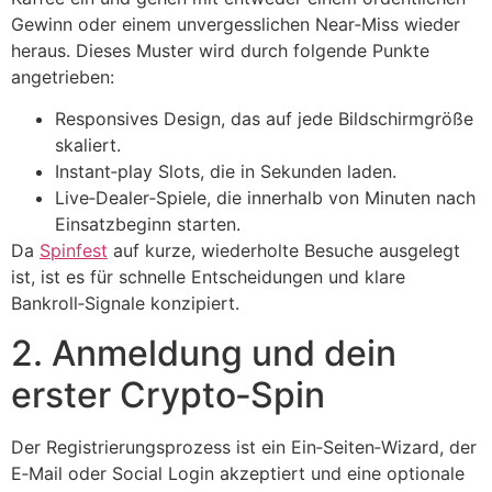
Gewinn oder einem unvergesslichen Near‑Miss wieder
heraus. Dieses Muster wird durch folgende Punkte
angetrieben:
Responsives Design, das auf jede Bildschirmgröße
skaliert.
Instant‑play Slots, die in Sekunden laden.
Live‑Dealer‑Spiele, die innerhalb von Minuten nach
Einsatzbeginn starten.
Da
Spinfest
auf kurze, wiederholte Besuche ausgelegt
ist, ist es für schnelle Entscheidungen und klare
Bankroll‑Signale konzipiert.
2. Anmeldung und dein
erster Crypto‑Spin
Der Registrierungsprozess ist ein Ein‑Seiten‑Wizard, der
E‑Mail oder Social Login akzeptiert und eine optionale