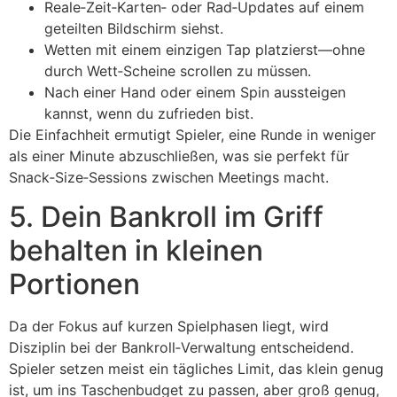
Reale‑Zeit‑Karten‑ oder Rad‑Updates auf einem
geteilten Bildschirm siehst.
Wetten mit einem einzigen Tap platzierst—ohne
durch Wett‑Scheine scrollen zu müssen.
Nach einer Hand oder einem Spin aussteigen
kannst, wenn du zufrieden bist.
Die Einfachheit ermutigt Spieler, eine Runde in weniger
als einer Minute abzuschließen, was sie perfekt für
Snack‑Size‑Sessions zwischen Meetings macht.
5. Dein Bankroll im Griff
behalten in kleinen
Portionen
Da der Fokus auf kurzen Spielphasen liegt, wird
Disziplin bei der Bankroll‑Verwaltung entscheidend.
Spieler setzen meist ein tägliches Limit, das klein genug
ist, um ins Taschenbudget zu passen, aber groß genug,